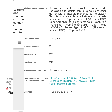
Renvoi au comité d'instruction publique de
RÉFÉRENCE BIBLIOGRAPHIQUE
La table
l'adresse de la société populaire de Saint-Omer
des
qui envoie le discours prononcé par le citoyen
matière
Toulotte dans le temple de la Raison, en annexe de
s ne
la séance du 3 germinal an II (23 mars 1794).
Dans : Archives parlementaires de la Révolution
contien
Française — Première série (1787-1799) — Tome
t
LXXXVII - Du 1er au 12 germinal An II (21 mars au
aucune
1er avril 1794)
. 1968. pp. 279-280.
entrée.
Français
V
LANGUE PRINCIPALE
Tome LXXXVII - Du 1er au 12 germinal An II (21 mars au 1er avril 1794)
i
2
NOMBRE DE PAGES
s
u
279
PREMIÈRE PAGE
a
l
280
DERNIÈRE PAGE
i
Renvoi aux comités
TYPOLOGIE DOCUMENTAIRE
s
e
https://iiif.persee.fr/b0e2cf11-597c-427d-8ac7-
URI DU MANIFEST IIIF DU VOLUME
Téléch
CONTENANT LE DOCUMENT
68bcc0acf13b/31eb2316-21c4-4506-b3cf-
u
arger
4eba41baccfe/manifest
Part
r
age
r
M
11 octobre 2024 à 17:47
MODIFIÉ LE
i
r
a
d