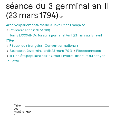
séance du 3 germinal an II
(23 mars 1794)
Archives parlementaires de la Révolution Française
Première série (1787-1799)
Tome LXXXVII - Du 1er au 12 germinal An II (21 mars au 1er avril
1794)
République française - Convention nationale
Séance du 3 germinal an II (23 mars 1794)
Pièces annexes
III. Société populaire de St-Omer. Envoi du discours du citoyen
Toulotte
Table
des
matière
Infos
s