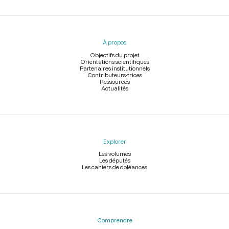
Menu
du
pied
À propos
de
page
Objectifs du projet
Orientations scientifiques
Partenaires institutionnels
Contributeurs-trices
Ressources
Actualités
Explorer
Les volumes
Les députés
Les cahiers de doléances
Comprendre