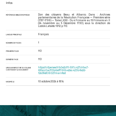
Infos
Don des citoyens Beau et Albanio. Dans : Archives
RÉFÉRENCE BIBLIOGRAPHIQUE
parlementaires de la Révolution Française — Première série
(1787-1799) — Tome LXXX - Du 4 Frimaire au 15 Frimaire an II
(24 novembre au 5 Décembre 1793)
, sous la direction de
Lodoïs Lataste. 1912. p. 113.
Français
LANGUE PRINCIPALE
1
NOMBRE DE PAGES
113
PREMIÈRE PAGE
113
DERNIÈRE PAGE
https://iiif.persee.fr/b0e2cf11-597c-427d-8ac7-
URI DU MANIFEST IIIF DU VOLUME
CONTENANT LE DOCUMENT
68bcc0acf13b/deff766b-e2ec-423b-8e2d-
12e38e836027/manifest
10 octobre 2024 à 18:14
MODIFIÉ LE