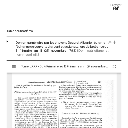
Partager
Table des matières
Don en numéraire par les citoyens Beau et Albanio réclamant
l'échange de couverts d'argent et assignats, lors de la séance du
5 frimaire an II (25 novembre 1793)
[Don patriotique et
hommage]
p.113
V
Tome LXXX - Du 4 Frimaire au 15 Frimaire an II (24 novembre au 5 Décembre 1793)
i
s
u
a
l
i
s
e
u
r
M