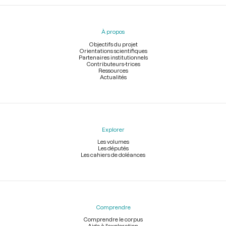
Menu
du
pied
À propos
de
page
Objectifs du projet
Orientations scientifiques
Partenaires institutionnels
Contributeurs-trices
Ressources
Actualités
Explorer
Les volumes
Les députés
Les cahiers de doléances
Comprendre
Comprendre le corpus
Aide à l'exploration