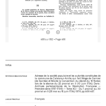
468 sur 852
• Page 466
Infos
Adresse de la société populaire et les autorités constituées de
RÉFÉRENCE BIBLIOGRAPHIQUE
la commune de Calais-sur-Anille, qui fait l'éloge de Garnier
(de Saintes) et félicite la Convention du décret du 18 floréal,
lors de la séance du 22 prairial an II (10 juin 1794). Dans :
Archives parlementaires de la Révolution Française —
Première série (1787-1799) — Tome XCI - Du 7 prairial au 30
prairial an II (26 mai au 18 juin 1794)
. 1976. pp. 466-467.
Français
LANGUE PRINCIPALE