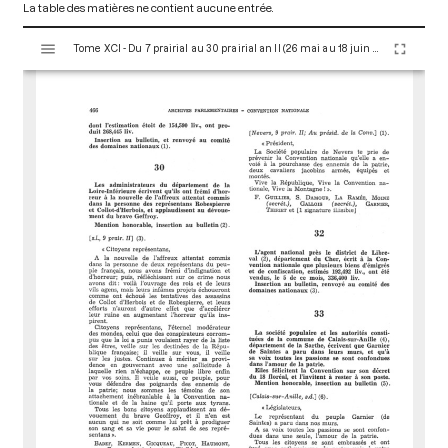
La table des matières ne contient aucune entrée.
V
Tome XCI - Du 7 prairial au 30 prairial an II (26 mai au 18 juin 1794)
i
s
u
a
l
i
s
e
u
r
M
i
r
a
d
o
r