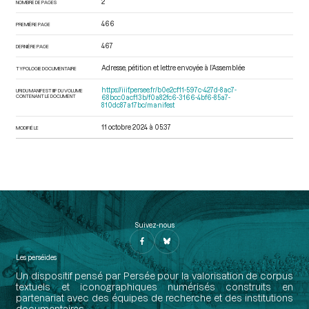
2
NOMBRE DE PAGES
466
PREMIÈRE PAGE
467
DERNIÈRE PAGE
Adresse, pétition et lettre envoyée à l’Assemblée
TYPOLOGIE DOCUMENTAIRE
https://iiif.persee.fr/b0e2cf11-597c-427d-8ac7-
URI DU MANIFEST IIIF DU VOLUME
CONTENANT LE DOCUMENT
68bcc0acf13b/f0a82fc6-3166-4bf6-85a7-
810dc87a17bc/manifest
11 octobre 2024 à 05:37
MODIFIÉ LE
Suivez-nous
Les perséides
Un dispositif pensé par Persée pour la valorisation de corpus
textuels et iconographiques numérisés construits en
partenariat avec des équipes de recherche et des institutions
documentaires.