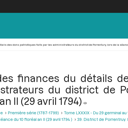
ils des dons patriotiques faits par les administrateurs du district de Porrentury, lors de la séance du
es finances du détails de
strateurs du district de P
n II (29 avril 1794)
se
Première série (1787-1799)
Tome LXXXIX - Du 29 germinal au 13 
éance du 10 floréal an II (29 avril 1794 )
39. District de Porrentruy.