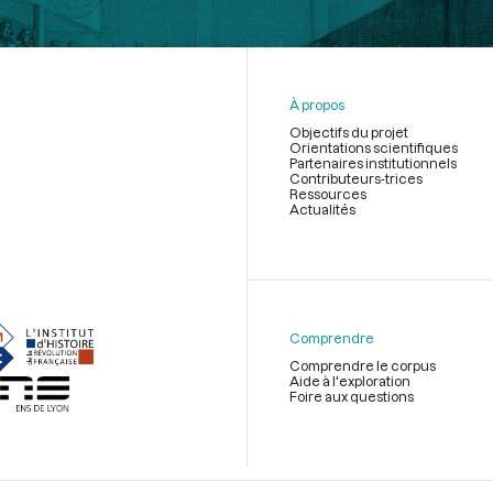
À propos
Objectifs du projet
Orientations scientifiques
Partenaires institutionnels
Contributeurs-trices
Ressources
Actualités
Menu
du
pied
de
Comprendre
page
Comprendre le corpus
Aide à l'exploration
Foire aux questions