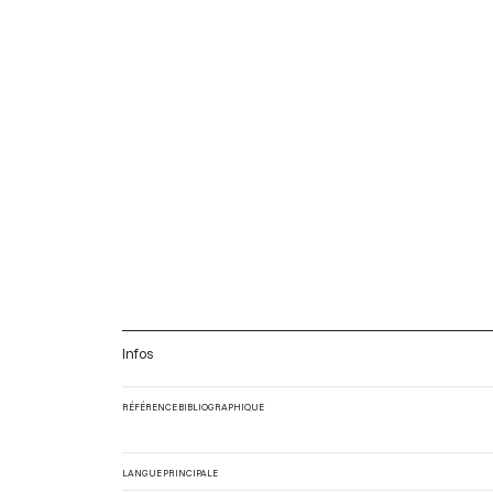
Infos
RÉFÉRENCE BIBLIOGRAPHIQUE
LANGUE PRINCIPALE