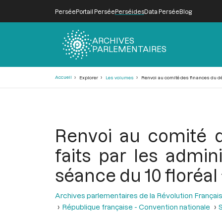
Persée
Portail Persée
Perséides
Data Persée
Blog
ARCHIVES
PARLEMENTAIRES
Fil
Accueil
Explorer
Les volumes
Renvoi au comité des finances du déta
d'Ariane
Renvoi au comité d
faits par les admini
séance du 10 floréal a
Archives parlementaires de la Révolution Françai
République française - Convention nationale
S