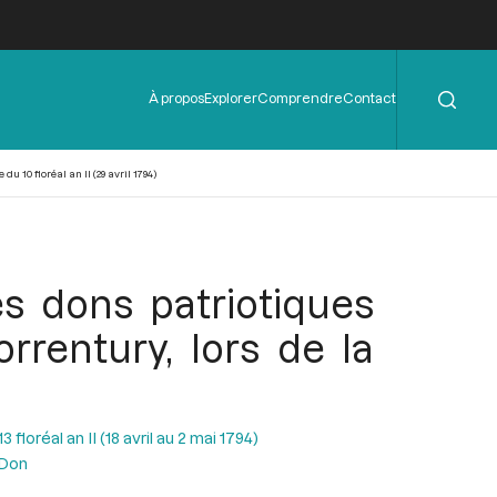
Rechercher
Menu
À propos
Explorer
Comprendre
Contact
de
l'en-
tête
 10 floréal an II (29 avril 1794)
s dons patriotiques
orrentury, lors de la
floréal an II (18 avril au 2 mai 1794)
 Don