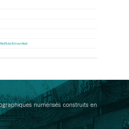
e8fe6fcbc8/manifest
onographiques numérisés construits en