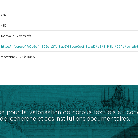
1
482
482
Renvoi aux comités
https://iiif.persee.fr/b0e2cf11-597c-427d-8ac7-68bcc0acf13b/bd24a548-148d-493f-a4ed-4d
11 octobre 2024 à 03:55
ée pour la valorisation de corpus textuels et ic
de recherche et des institutions documentaires.