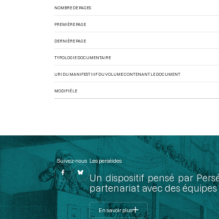
NOMBRE DE PAGES
PREMIÈRE PAGE
DERNIÈRE PAGE
TYPOLOGIE DOCUMENTAIRE
URI DU MANIFEST IIIF DU VOLUME CONTENANT LE DOCUMENT
MODIFIÉ LE
Suivez-nous
Les perséides
Un dispositif pensé par Pers
partenariat avec des équipes 
En savoir plus