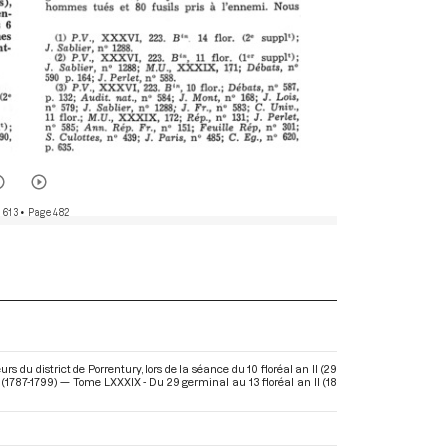
 613
• Page 482
s du district de Porrentury, lors de la séance du 10 floréal an II (29
 (1787-1799) — Tome LXXXIX - Du 29 germinal au 13 floréal an II (18