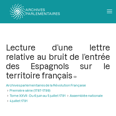
ARCHIVES
PARLEMENTAIRES
Fil
d'Ariane
Lecture d’une lettre
relative au bruit de l’entrée
des Espagnols sur le
territoire français
Archives parlementaires de la Révolution Française
Première série (1787-1799)
Tome XXVII - Du 6 juin au 5 juillet 1791
Assemblée nationale
4 juillet 1791