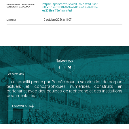
https://iiif.persee.fr/b0e2cf11-597c-427d-8ac7-
URI DU MANIFEST IIIF DU VOLUME
CONTENANT LE DOCUMENT
68bcc0acf13b/1b623e4b-839e-4959-8835-
ea232fea178e/manifest
10 octobre 2024 à 18:07
MODIFIÉ LE
Suivez-nous
Les perséides
Un dispositif pensé par Persée pour la valorisation de corpus
textuels et iconographiques numérisés construits en
partenariat avec des équipes de recherche et des institutions
documentaires.
En savoir plus