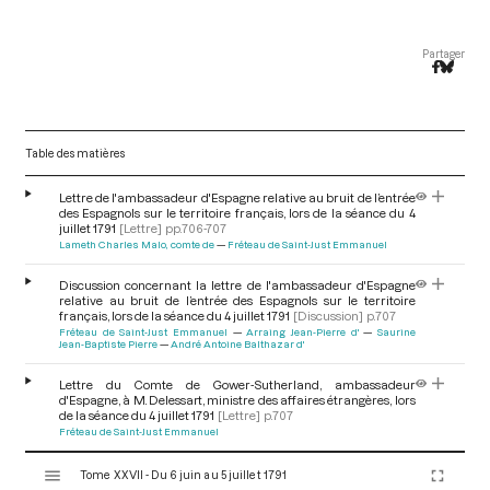
Partager
Table des matières
Lettre de l'ambassadeur d'Espagne relative au bruit de l’entrée
des Espagnols sur le territoire français, lors de la séance du 4
juillet 1791
[Lettre]
pp.706-707
Lameth Charles Malo, comte de
Fréteau de Saint-Just Emmanuel
Discussion concernant la lettre de l'ambassadeur d'Espagne
relative au bruit de l’entrée des Espagnols sur le territoire
français, lors de la séance du 4 juillet 1791
[Discussion]
p.707
Fréteau de Saint-Just Emmanuel
Arraing Jean-Pierre d'
Saurine
Jean-Baptiste Pierre
André Antoine Balthazar d'
Lettre du Comte de Gower-Sutherland, ambassadeur
d'Espagne, à M. Delessart, ministre des affaires étrangères, lors
de la séance du 4 juillet 1791
[Lettre]
p.707
Fréteau de Saint-Just Emmanuel
V
Tome XXVII - Du 6 juin au 5 juillet 1791
i