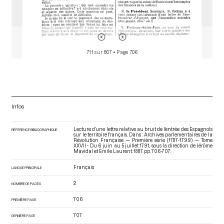
711 sur 807
• Page 706
Infos
Lecture d’une lettre relative au bruit de l’entrée des Espagnols
RÉFÉRENCE BIBLIOGRAPHIQUE
sur le territoire français. Dans : Archives parlementaires de la
Révolution Française — Première série (1787-1799) — Tome
XXVII - Du 6 juin au 5 juillet 1791
, sous la direction de Jérôme
Mavidal et Emile Laurent. 1887. pp. 706-707.
Français
LANGUE PRINCIPALE
2
NOMBRE DE PAGES
706
PREMIÈRE PAGE
707
DERNIÈRE PAGE