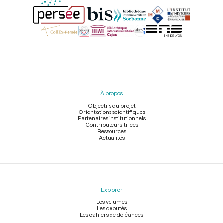
Menu
du
pied
À propos
de
page
Objectifs du projet
Orientations scientifiques
Partenaires institutionnels
Contributeurs-trices
Ressources
Actualités
Explorer
Les volumes
Les députés
Les cahiers de doléances