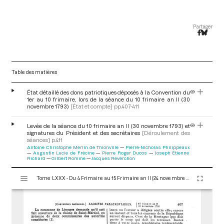
Partager
Table des matières
État détaillé des dons patriotiques déposés à la Convention du
1er au 10 frimaire, lors de la séance du 10 frimaire an II (30
novembre 1793)
[État et compte]
pp.407-411
Levée de la séance du 10 frimaire an II (30 novembre 1793) et
signatures du Président et des secrétaires
[Déroulement des
séances]
p.411
Antoine Christophe Merlin de Thionville
Pierre-Nicholas Philippeaux
Augustin Lucie de Frécine
Pierre Roger Ducos
Joseph Etienne
Richard
Gilbert Romme
Jacques Reverchon
V
Tome LXXX - Du 4 Frimaire au 15 Frimaire an II (24 novembre au 5 Décembre 1793)
i
s
u
a
l