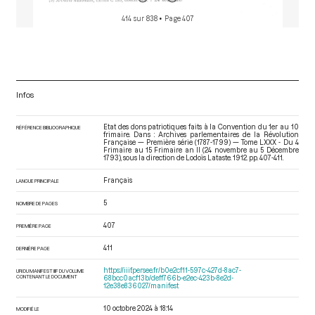
414 sur 838
• Page 407
Infos
Etat des dons patriotiques faits à la Convention du 1er au 10
RÉFÉRENCE BIBLIOGRAPHIQUE
frimaire. Dans : Archives parlementaires de la Révolution
Française — Première série (1787-1799) — Tome LXXX - Du 4
Frimaire au 15 Frimaire an II (24 novembre au 5 Décembre
1793)
, sous la direction de Lodoïs Lataste. 1912. pp. 407-411.
Français
LANGUE PRINCIPALE
5
NOMBRE DE PAGES
407
PREMIÈRE PAGE
411
DERNIÈRE PAGE
https://iiif.persee.fr/b0e2cf11-597c-427d-8ac7-
URI DU MANIFEST IIIF DU VOLUME
CONTENANT LE DOCUMENT
68bcc0acf13b/deff766b-e2ec-423b-8e2d-
12e38e836027/manifest
10 octobre 2024 à 18:14
MODIFIÉ LE