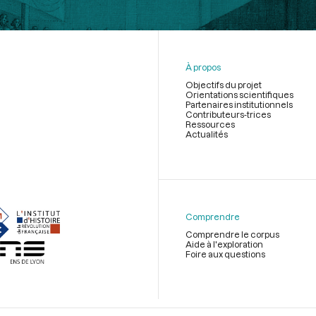
À propos
Objectifs du projet
Orientations scientifiques
Partenaires institutionnels
Contributeurs-trices
Ressources
Actualités
Menu
du
pied
de
Comprendre
page
Comprendre le corpus
Aide à l'exploration
Foire aux questions