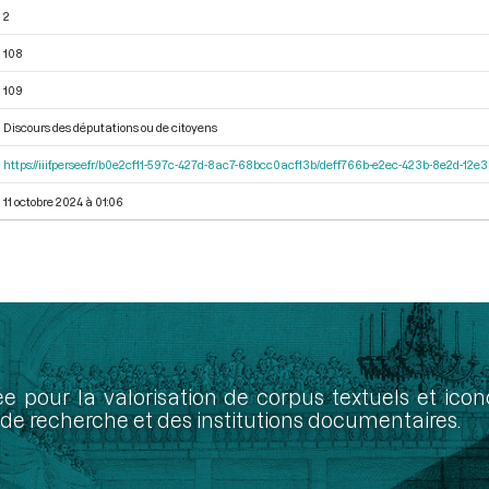
2
108
109
Discours des députations ou de citoyens
https://iiif.persee.fr/b0e2cf11-597c-427d-8ac7-68bcc0acf13b/deff766b-e2ec-423b-8e2d-1
11 octobre 2024 à 01:06
ée pour la valorisation de corpus textuels et ic
de recherche et des institutions documentaires.