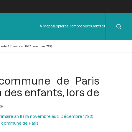
Rechercher
Menu
À propos
Explorer
Comprendre
Contact
de
l'en-
tête
e du 5 frimaire an II (25 novembre 1793)
a commune de Paris
 des enfants, lors de
Frimaire an II (24 novembre au 5 Décembre 1793)
la commune de Paris