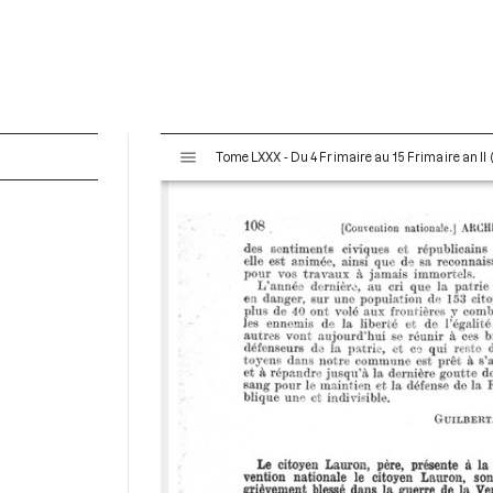
V
Tome LXXX - Du 4 Frimaire au 15 Frimaire an I
i
s
u
a
l
i
s
e
u
r
M
i
r
a
d