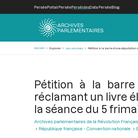
Persée
Portail Persée
Perséides
Data Persée
Blog
ARCHIVES
PARLEMENTAIRES
Fil
Accueil
Explorer
Les volumes
Pétition à la barre d'une députation 
d'Ariane
Pétition à la bar
réclamant un livre é
la séance du 5 frima
Archives parlementaires de la Révolution Françai
République française - Convention nationale
S