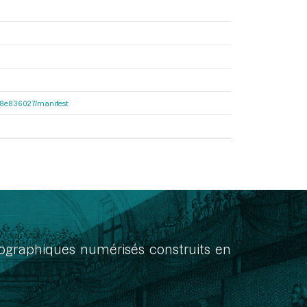
2e38e836027/manifest
onographiques numérisés construits en