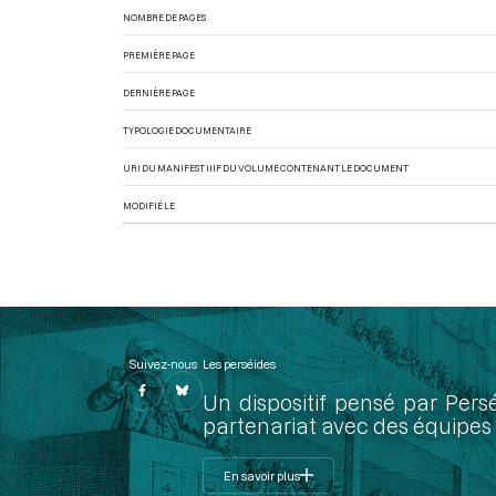
NOMBRE DE PAGES
PREMIÈRE PAGE
DERNIÈRE PAGE
TYPOLOGIE DOCUMENTAIRE
URI DU MANIFEST IIIF DU VOLUME CONTENANT LE DOCUMENT
MODIFIÉ LE
Suivez-nous
Les perséides
Un dispositif pensé par Pers
partenariat avec des équipes 
En savoir plus