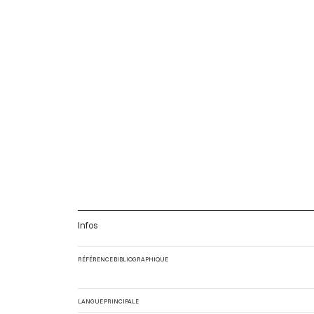
Infos
RÉFÉRENCE BIBLIOGRAPHIQUE
LANGUE PRINCIPALE