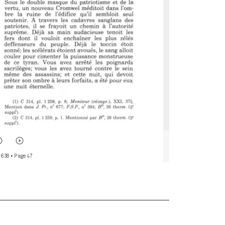
 638
• Page 47