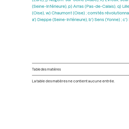
(Seine-Inférieure), p) Arras (Pas-de-Calais), q) Lil
(Oise), w) Chaumont (Oise) ; comités révolutionna
a') Dieppe (Seine-Inférieure), b') Sens (Yonne) ; 
Table des matières
La table des matières ne contient aucune entrée.