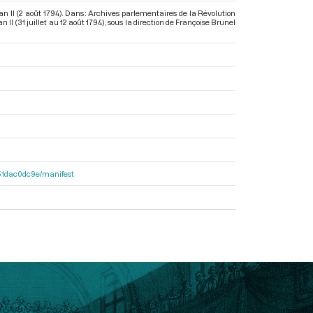
n II (2 août 1794). Dans : Archives parlementaires de la Révolution
II (31 juillet au 12 août 1794)
, sous la direction de Françoise Brunel
4251dac0dc9e/manifest