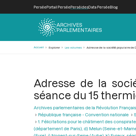
Persée
Portail Persée
Perséides
Data Persée
Blog
ARCHIVES
PARLEMENTAIRES
Fil
Accueil
Explorer
Les volumes
Adresse de la société populaire de Da
d'Ariane
Adresse de la soci
séance du 15 thermido
Archives parlementaires de la Révolution Françai
République française - Convention nationale
S
1. Félicitations pour le châtiment des conspira
(département de Paris), d) Melun (Seine-et-Marne),
(Eure), j) Nogent-sur-Seine (Aube), k) Evreux, s