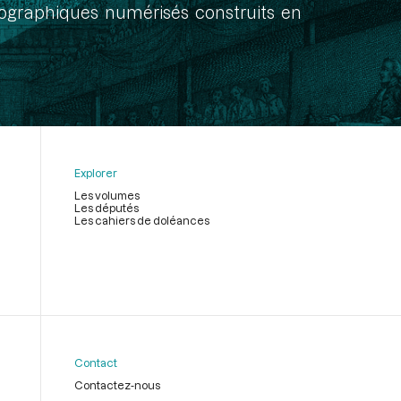
onographiques numérisés construits en
Explorer
Les volumes
Les députés
Les cahiers de doléances
Contact
Contactez-nous