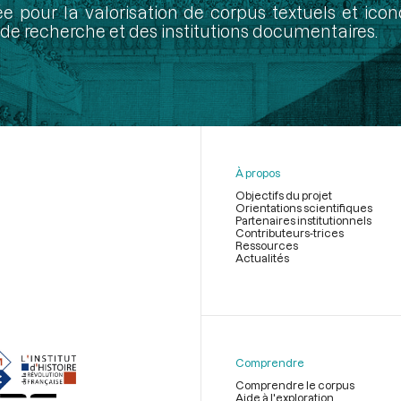
ée pour la valorisation de corpus textuels et ic
de recherche et des institutions documentaires.
À propos
Objectifs du projet
Orientations scientifiques
Partenaires institutionnels
Contributeurs-trices
Ressources
Actualités
Menu
du
pied
de
Comprendre
page
Comprendre le corpus
Aide à l'exploration