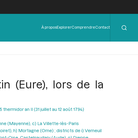
Rechercher
Menu
À propos
Explorer
Comprendre
Contact
de
l'en-
tête
 (Eure), lors de la
hermidor an II (31 juillet au 12 août 1794)
ne (Mayenne), c) La Villette-lès-Paris
et), h) Mortagne (Orne) ; districts de i) Verneuil
ont-Oise, Castelnaudary (Aude), o) Dieppe