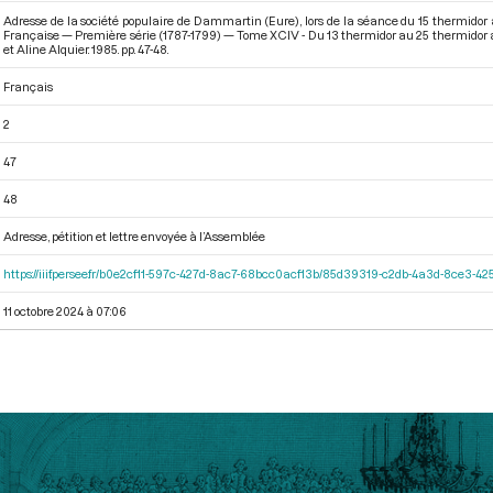
Adresse de la société populaire de Dammartin (Eure), lors de la séance du 15 thermidor a
Française — Première série (1787-1799) — Tome XCIV - Du 13 thermidor au 25 thermidor an 
et Aline Alquier. 1985. pp. 47-48.
Français
2
47
48
Adresse, pétition et lettre envoyée à l’Assemblée
https://iiif.persee.fr/b0e2cf11-597c-427d-8ac7-68bcc0acf13b/85d39319-c2db-4a3d-8ce3-
11 octobre 2024 à 07:06