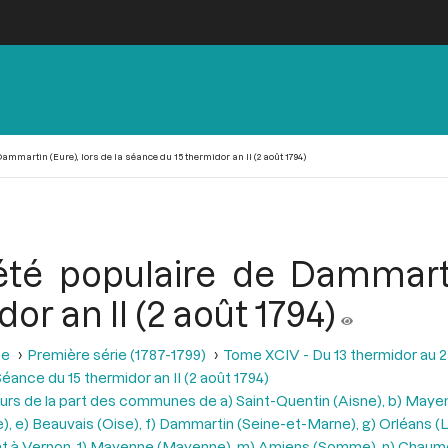
mmartin (Eure), lors de la séance du 15 thermidor an II (2 août 1794)
été populaire de Dammartin
r an II (2 août 1794)
se
Première série (1787-1799)
Tome XCIV - Du 13 thermidor au 25 t
éance du 15 thermidor an II (2 août 1794)
teurs de la part des communes de a) Saint-Quentin (Aisne), b) Mayen
 e) Beauvais (Oise), f) Dammartin (Seine-et-Marne), g) Orléans (Loir
éant à Vernon, 1) Mayenne (Mayenne), m) Amiens (Somme), n) Chaum