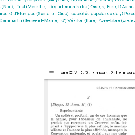
le (Nord), Toul (Meurthe) ; départements de r) Oise, s) Eure, t) Aisn
ires x) d’Etampes (Seine-et-Oise) ; sociétés populaires de y) Pois
c') Dammartin (Seine-et-Marne) ; d') Vézillon (Eure), Avre-Libre (ci
V
Tome XCIV - Du 13 thermidor au 25 thermidor an I
i
s
u
a
l
i
s
e
u
r