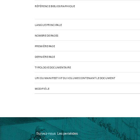
RÉFÉRENCE BIBLIOGRAPHIQUE
LANGUE PRINCIPALE
NOMBRE DE PAGES
PREMIÈRE PAGE
DERNIÈRE PAGE
TYPOLOGIE DOCUMENTAIRE
URI DU MANIFEST IIIF DU VOLUME CONTENANT LE DOCUMENT
MODIFIÉ LE
Suivez-nous
Les perséides