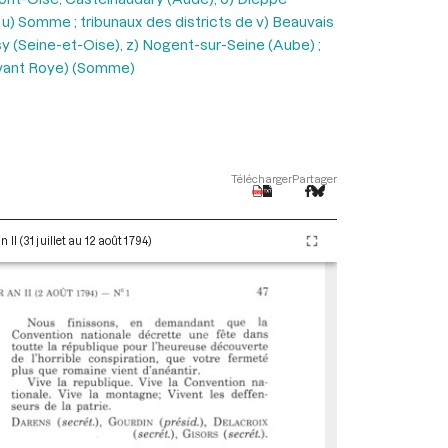
e, u) Somme ; tribunaux des districts de v) Beauvais
sy (Seine-et-Oise), z) Nogent-sur-Seine (Aube) ;
-devant Roye) (Somme)
Télécharger
Partager
I (31 juillet au 12 août 1794)