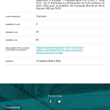
Révolution Française — Première série (1787-1799) — Tome
XCIV - Du 13 thermidor au 25 thermidor an II (31 juillet au 12
août 1794)
, sous la direction de Françoise Brunel et Aline
Alquier. 1985. pp. 78-80.
Français
LANGUE PRINCIPALE
3
NOMBRE DE PAGES
78
PREMIÈRE PAGE
80
DERNIÈRE PAGE
https://iiif.persee.fr/b0e2cf11-597c-427d-8ac7-
URI DU MANIFEST IIIF DU VOLUME
CONTENANT LE DOCUMENT
68bcc0acf13b/85d39319-c2db-4a3d-8ce3-
4251dac0dc9e/manifest
10 octobre 2024 à 18:24
MODIFIÉ LE
Suivez-nous
Les perséides