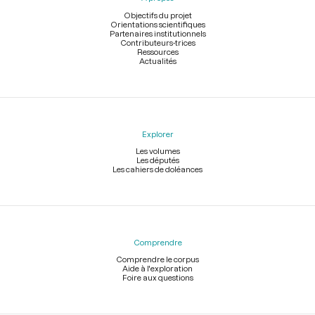
de
page
Objectifs du projet
Orientations scientifiques
Partenaires institutionnels
Contributeurs-trices
Ressources
Actualités
Explorer
Les volumes
Les députés
Les cahiers de doléances
Comprendre
Comprendre le corpus
Aide à l'exploration
Foire aux questions