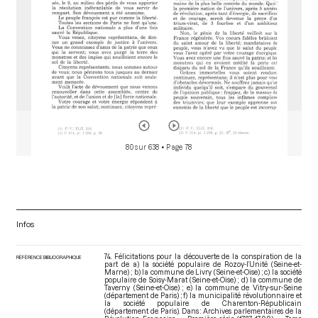
80 sur 638
• Page 78
Infos
74. Félicitations pour la découverte de la conspiration de la
RÉFÉRENCE BIBLIOGRAPHIQUE
part de a) la société populaire de Rozoy-l’Unité (Seine-et-
Marne) ; b) la commune de Livry (Seine-et-Oise) ; c) la société
populaire de Soisy-Marat (Seine-et-Oise) ; d) la commune de
Taverny (Seine-et-Oise) ; e) la commune de Vitry-sur-Seine
(département de Paris) ; f) la municipalité révolutionnaire et
la société populaire de Charenton-Républicain
(département de Paris). Dans : Archives parlementaires de la