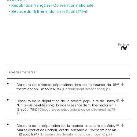
République française - Convention nationale
Séance du 15 thermidor an II (2 août 1794)
Partager
Table des matières
Discours de diverses députations, lors de la séance du 15
thermidor an II (2 août 1794)
[Déroulement des séances]
p.78
Discours de la députation de la société populaire de Rozoy-
l'Unité (Seine-et-Marne), lors de la séance du 15 thermidor an II
(2 août 1794)
[Discours des députations ou de citoyens]
pp.78-
79
Discours de la députation de la société populaire de Soisy-
Marat, district de Corbeil, lors de la séance du 15 thermidor an
II (2 août 1794)
[Discours des députations ou de citoyens]
p.79