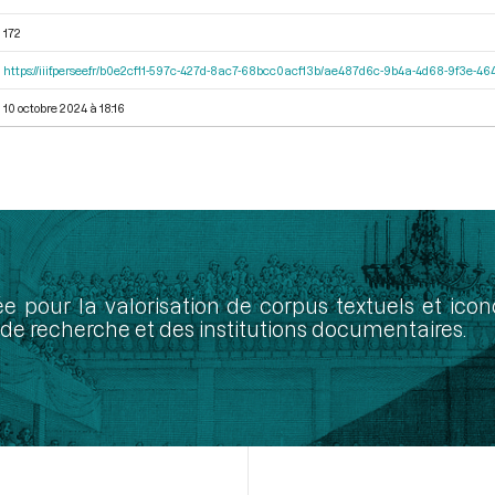
172
https://iiif.persee.fr/b0e2cf11-597c-427d-8ac7-68bcc0acf13b/ae487d6c-9b4a-4d68-9f3e-
10 octobre 2024 à 18:16
ée pour la valorisation de corpus textuels et ic
de recherche et des institutions documentaires.