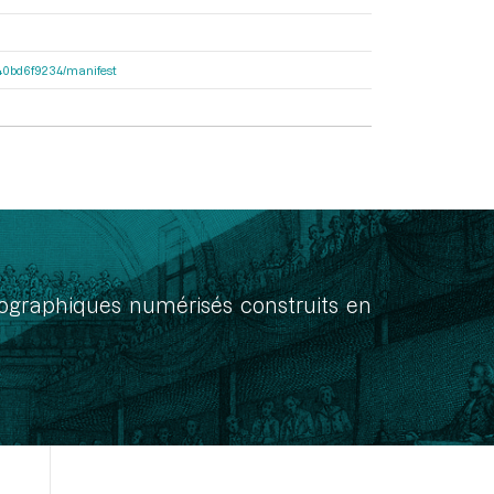
4640bd6f9234/manifest
onographiques numérisés construits en