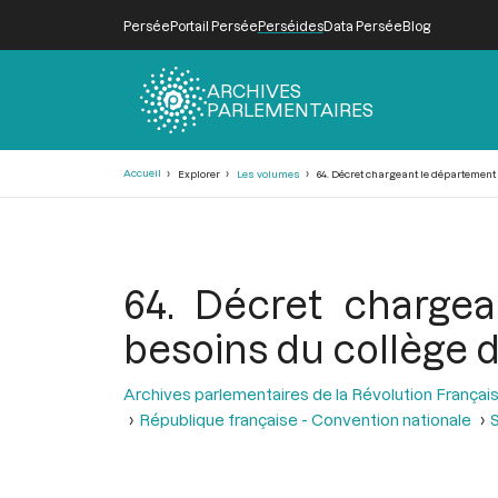
Persée
Portail Persée
Perséides
Data Persée
Blog
ARCHIVES
PARLEMENTAIRES
Fil
Accueil
Explorer
Les volumes
64. Décret chargeant le département 
d'Ariane
64. Décret chargea
besoins du collège d
Archives parlementaires de la Révolution Françai
République française - Convention nationale
S