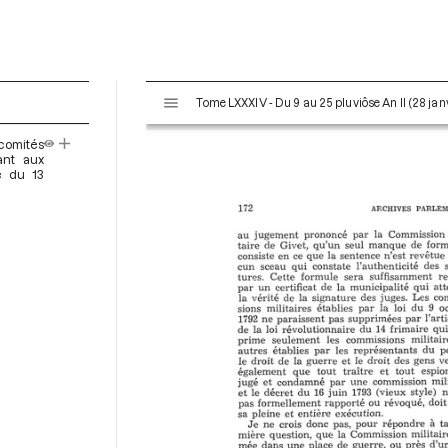
V
Tome LXXXIV - Du 9 au 25 pluviôse An II (28 janv
i
s
omités
u
ant aux
a
e du 13
l
i
s
e
u
r
M
i
r
a
d
o