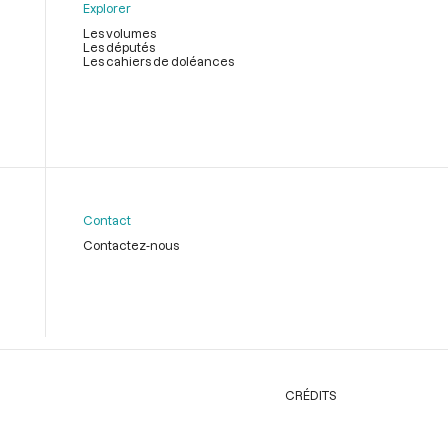
Explorer
Les volumes
Les députés
Les cahiers de doléances
Contact
Contactez-nous
CRÉDITS