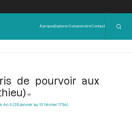
Rechercher
Menu
À propos
Explorer
Comprendre
Contact
de
l'en-
tête
ris de pourvoir aux
thieu)
n II (28 janvier au 13 février 1794)