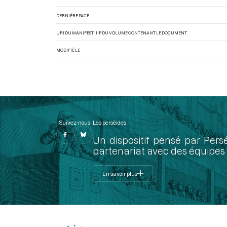
DERNIÈRE PAGE
URI DU MANIFEST IIIF DU VOLUME CONTENANT LE DOCUMENT
MODIFIÉ LE
Suivez-nous
Les perséides
Un dispositif pensé par Pers
partenariat avec des équipes 
En savoir plus