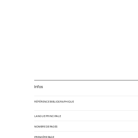
Infos
RÉFÉRENCE BIBLIOGRAPHIQUE
LANGUE PRINCIPALE
NOMBRE DE PAGES
PREMIÈRE PAGE