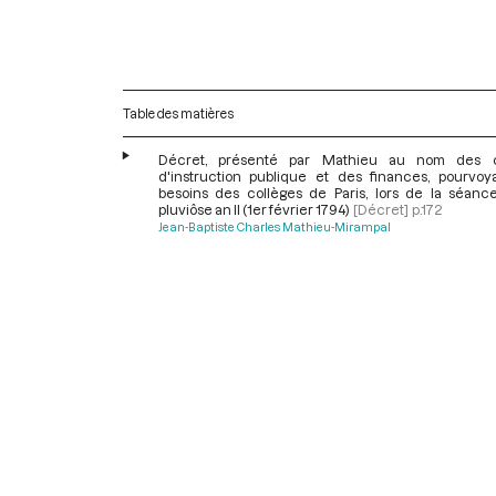
Table des matières
Décret, présenté par Mathieu au nom des c
d'instruction publique et des finances, pourvoy
besoins des collèges de Paris, lors de la séanc
pluviôse an II (1er février 1794)
[Décret]
p.172
Jean-Baptiste Charles Mathieu-Mirampal