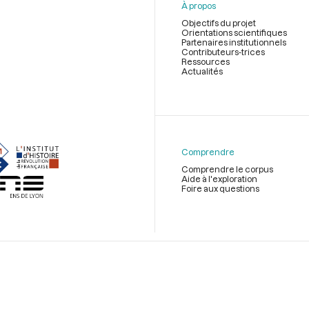
À propos
Objectifs du projet
Orientations scientifiques
Partenaires institutionnels
Contributeurs-trices
Ressources
Actualités
Menu
du
pied
de
Comprendre
page
Comprendre le corpus
Aide à l'exploration
Foire aux questions