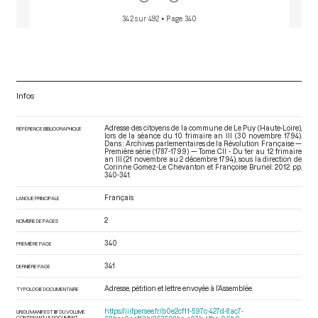
342 sur 492
• Page 340
Infos
Adresse des citoyens de la commune de Le Puy (Haute-Loire),
RÉFÉRENCE BIBLIOGRAPHIQUE
lors de la séance du 10 frimaire an III (30 novembre 1794).
Dans : Archives parlementaires de la Révolution Française —
Première série (1787-1799) — Tome CII - Du 1er au 12 frimaire
an III (21 novembre au 2 décembre 1794)
, sous la direction de
Corinne Gomez-Le Chevanton et Françoise Brunel. 2012. pp.
340-341.
Français
LANGUE PRINCIPALE
2
NOMBRE DE PAGES
340
PREMIÈRE PAGE
341
DERNIÈRE PAGE
Adresse, pétition et lettre envoyée à l’Assemblée
TYPOLOGIE DOCUMENTAIRE
https://iiif.persee.fr/b0e2cf11-597c-427d-8ac7-
URI DU MANIFEST IIIF DU VOLUME
CONTENANT LE DOCUMENT