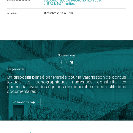
68bcc0acf13b/353598bc-e07b-4fbc-96b9-
d188fc31c6c3/manifest
11 octobre 2024 à 07:36
MODIFIÉ LE
Suivez-nous
Les perséides
Un dispositif pensé par Persée pour la valorisation de corpus
textuels et iconographiques numérisés construits en
partenariat avec des équipes de recherche et des institutions
documentaires.
En savoir plus