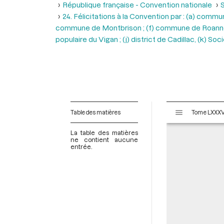
République française - Convention nationale
S
24. Félicitations à la Convention par : (a) comm
commune de Montbrison ; (f) commune de Roanne ; (
populaire du Vigan ; (j) district de Cadillac, (k) S
V
Table des matières
i
s
La table des matières
u
ne contient aucune
entrée.
a
l
i
s
e
u
r
M