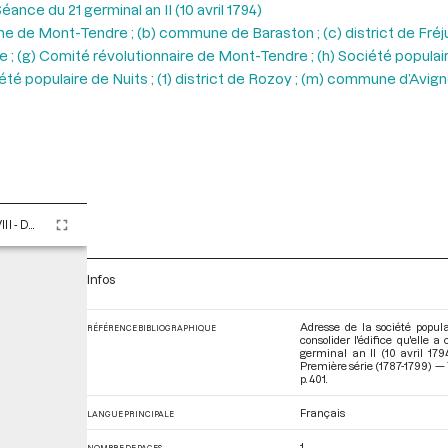
éance du 21 germinal an II (10 avril 1794)
une de Mont-Tendre ; (b) commune de Baraston ; (c) district de Fréj
g) Comité révolutionnaire de Mont-Tendre ; (h) Société populaire 
ociété populaire de Nuits ; (1) district de Rozoy ; (m) commune d’Avig
Tome LXXXVIII - Du 13 au 28 germinal an II (2 au 17 avril 1794)
Infos
Adresse de la société popul
RÉFÉRENCE BIBLIOGRAPHIQUE
consolider l'édifice qu'elle
germinal an II (10 avril 17
Première série (1787-1799) — 
p. 401.
Français
LANGUE PRINCIPALE
1
NOMBRE DE PAGES