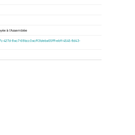
voyée à l’Assemblée
1-597c-427d-8ac7-68bcc0acf13b/eba55ff1-eb11-4545-8d43-