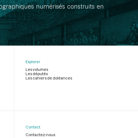
onographiques numérisés construits en
Explorer
Les volumes
Les députés
Les cahiers de doléances
Contact
Contactez-nous