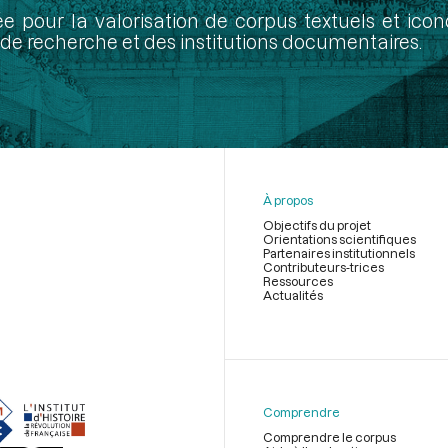
ée pour la valorisation de corpus textuels et ic
de recherche et des institutions documentaires.
À propos
Objectifs du projet
Orientations scientifiques
Partenaires institutionnels
Contributeurs-trices
Ressources
Actualités
Menu
du
pied
de
Comprendre
page
Comprendre le corpus