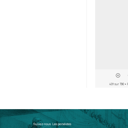
401 sur 790
• 
Suivez-nous
Les perséides