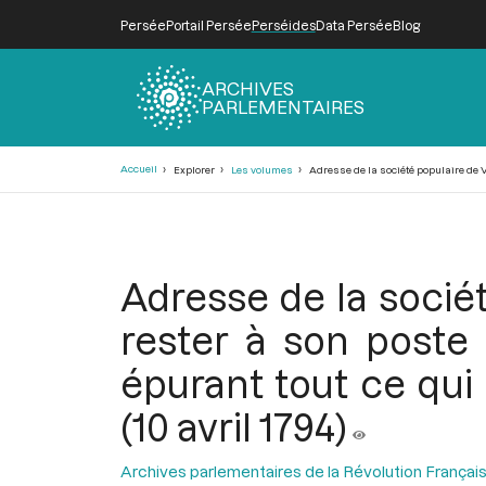
Persée
Portail Persée
Perséides
Data Persée
Blog
ARCHIVES
PARLEMENTAIRES
Fil
Accueil
Explorer
Les volumes
Adresse de la société populaire de Vig
d'Ariane
Adresse de la sociét
rester à son poste 
épurant tout ce qui 
(10 avril 1794)
Archives parlementaires de la Révolution Françai