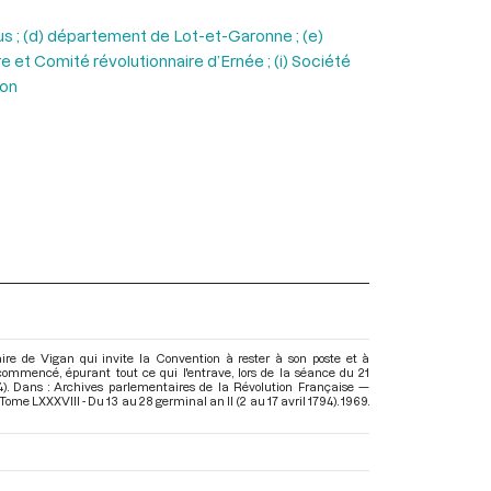
us ; (d) département de Lot-et-Garonne ; (e)
et Comité révolutionnaire d’Ernée ; (i) Société
non
aire de Vigan qui invite la Convention à rester à son poste et à
 a commencé, épurant tout ce qui l'entrave, lors de la séance du 21
94). Dans : Archives parlementaires de la Révolution Française —
Tome LXXXVIII - Du 13 au 28 germinal an II (2 au 17 avril 1794)
. 1969.