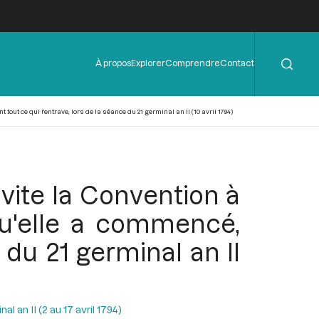
Rechercher
Menu
À propos
Explorer
Comprendre
Contact
de
l'en-
tête
out ce qui l'entrave, lors de la séance du 21 germinal an II (10 avril 1794)
nvite la Convention à
 qu'elle a commencé,
 du 21 germinal an II
l an II (2 au 17 avril 1794)