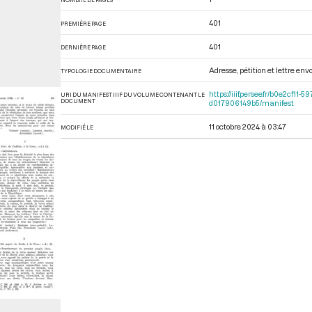
401
PREMIÈRE PAGE
401
DERNIÈRE PAGE
Adresse, pétition et lettre en
TYPOLOGIE DOCUMENTAIRE
https://iiif.persee.fr/b0e2cf1
URI DU MANIFEST IIIF DU VOLUME CONTENANT LE
DOCUMENT
d017906149b5/manifest
11 octobre 2024 à 03:47
MODIFIÉ LE