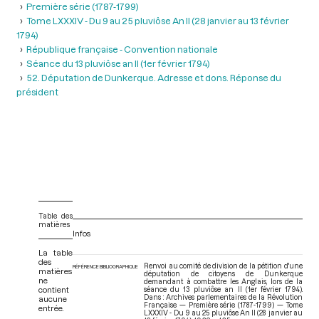
Première série (1787-1799)
Tome LXXXIV - Du 9 au 25 pluviôse An II (28 janvier au 13 février
1794)
République française - Convention nationale
Séance du 13 pluviôse an II (1er février 1794)
52. Députation de Dunkerque. Adresse et dons. Réponse du
président
Table des
matières
Infos
La table
des
Renvoi au comité de division de la pétition d'une
RÉFÉRENCE BIBLIOGRAPHIQUE
matières
députation de citoyens de Dunkerque
ne
demandant à combattre les Anglais, lors de la
contient
séance du 13 pluviôse an II (1er février 1794).
Dans : Archives parlementaires de la Révolution
aucune
Française — Première série (1787-1799) — Tome
entrée.
LXXXIV - Du 9 au 25 pluviôse An II (28 janvier au