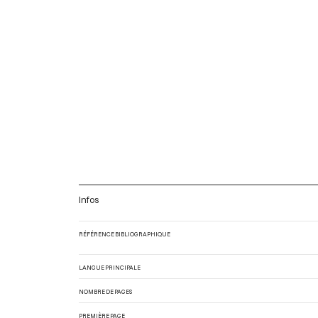
Infos
RÉFÉRENCE BIBLIOGRAPHIQUE
LANGUE PRINCIPALE
NOMBRE DE PAGES
PREMIÈRE PAGE