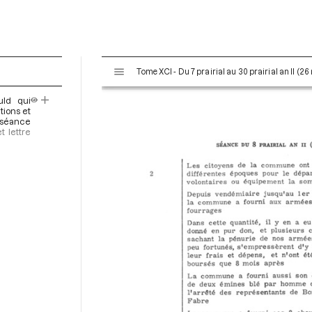
V
Tome XCI - Du 7 prairial au 30 prairial an II (26
i
s
uld qui
u
tions et
a
a séance
t lettre
l
i
s
e
u
r
M
i
r
a
d
o