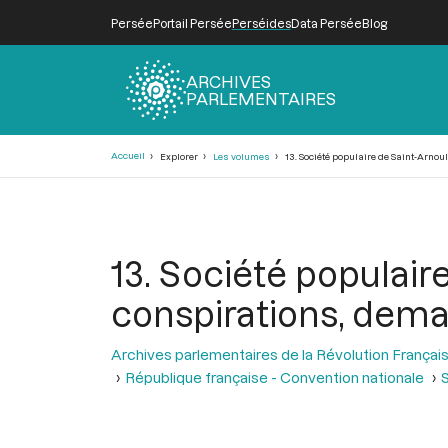
Persée
Portail Persée
Perséides
Data Persée
Blog
ARCHIVES
PARLEMENTAIRES
Fil
Accueil
Explorer
Les volumes
13. Société populaire de Saint-Arnou
d'Ariane
13. Société populair
conspirations, dema
Archives parlementaires de la Révolution Françai
République française - Convention nationale
S