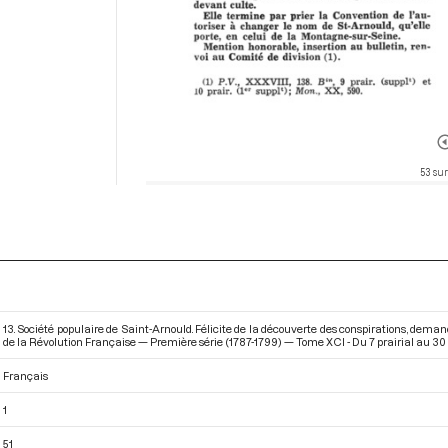
53 su
13. Société populaire de Saint-Arnould. Félicite de la découverte des conspirations, dem
de la Révolution Française — Première série (1787-1799) — Tome XCI - Du 7 prairial au 30 p
Français
1
51