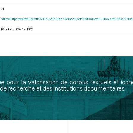
51
https://iiif.persee.fr/b0e2cf11-597c-427d-8ac7-68bcc0acf13b/f0a82fc6-3166-4bf6-85a7-81
10 octobre 2024 à 18:21
ée pour la valorisation de corpus textuels et ic
de recherche et des institutions documentaires.