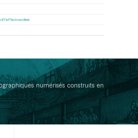
0dc87a17bc/manifest
onographiques numérisés construits en