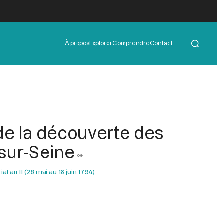
Rechercher
Menu
À propos
Explorer
Comprendre
Contact
de
l'en-
tête
 de la découverte des
sur-Seine
al an II (26 mai au 18 juin 1794)