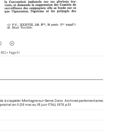
r 852
• Page 51
ande à s’appeler Montagne-sur-Seine. Dans : Archives parlementaires
rairial an II (26 mai au 18 juin 1794)
. 1976. p. 51.