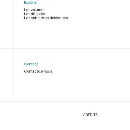
Explorer
Les volumes
Les députés
Les cahiers de doléances
Contact
Contactez-nous
CRÉDITS