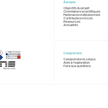
À propos
Objectifs du projet
Orientations scientifiques
Partenaires institutionnels
Contributeurs-trices
Ressources
Actualités
Menu
du
pied
de
Comprendre
page
Comprendre le corpus
Aide à l'exploration
Foire aux questions