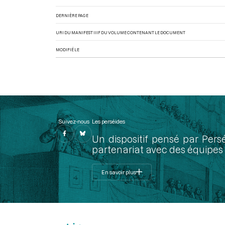
DERNIÈRE PAGE
URI DU MANIFEST IIIF DU VOLUME CONTENANT LE DOCUMENT
MODIFIÉ LE
Suivez-nous
Les perséides
Un dispositif pensé par Pers
partenariat avec des équipes 
En savoir plus