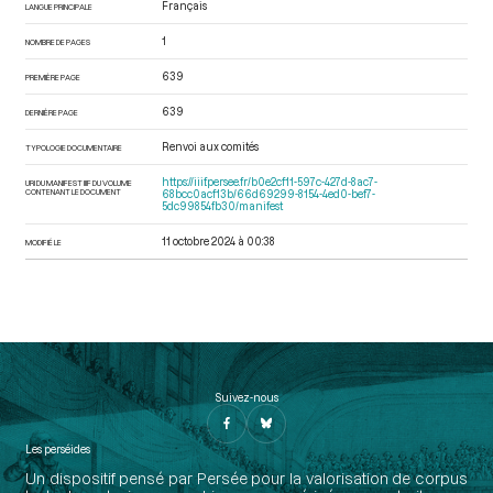
Français
LANGUE PRINCIPALE
1
NOMBRE DE PAGES
639
PREMIÈRE PAGE
639
DERNIÈRE PAGE
Renvoi aux comités
TYPOLOGIE DOCUMENTAIRE
https://iiif.persee.fr/b0e2cf11-597c-427d-8ac7-
URI DU MANIFEST IIIF DU VOLUME
CONTENANT LE DOCUMENT
68bcc0acf13b/66d69299-8154-4ed0-bef7-
5dc99854fb30/manifest
11 octobre 2024 à 00:38
MODIFIÉ LE
Suivez-nous
Les perséides
Un dispositif pensé par Persée pour la valorisation de corpus