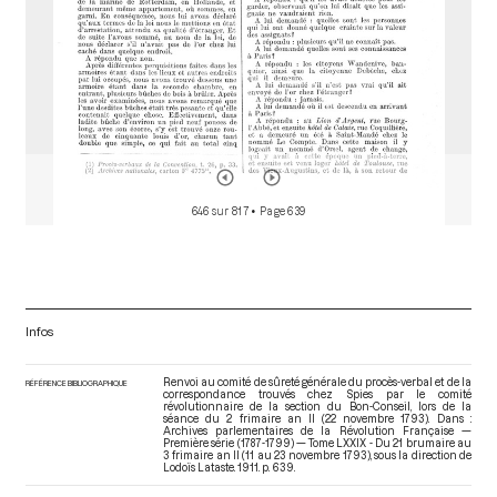
646 sur 817
• Page 639
Infos
Renvoi au comité de sûreté générale du procès-verbal et de la
RÉFÉRENCE BIBLIOGRAPHIQUE
correspondance trouvés chez Spies par le comité
révolutionnaire de la section du Bon-Conseil, lors de la
séance du 2 frimaire an II (22 novembre 1793). Dans :
Archives parlementaires de la Révolution Française —
Première série (1787-1799) — Tome LXXIX - Du 21 brumaire au
3 frimaire an II (11 au 23 novembre 1793)
, sous la direction de
Lodoïs Lataste. 1911. p. 639.