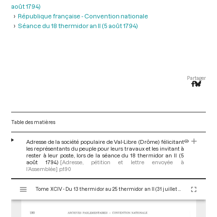
août 1794)
République française - Convention nationale
Séance du 18 thermidor an II (5 août 1794)
Partager
Table des matières
Adresse de la société populaire de Val-Libre (Drôme) félicitant
les représentants du peuple pour leurs travaux et les invitant à
rester à leur poste, lors de la séance du 18 thermidor an II (5
août 1794)
[Adresse, pétition et lettre envoyée à
l’Assemblée]
p.190
V
Tome XCIV - Du 13 thermidor au 25 thermidor an II (31 juillet au 12 août 1794)
i
s
u