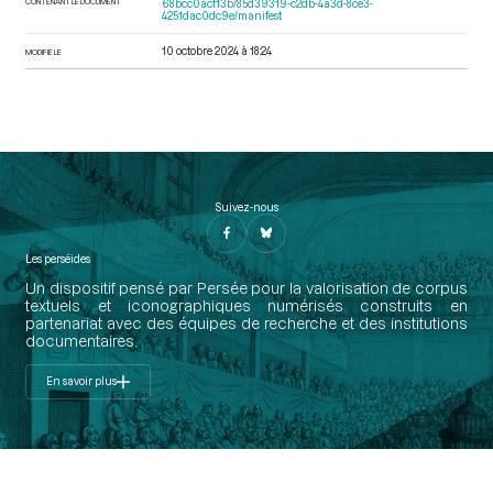
CONTENANT LE DOCUMENT
68bcc0acf13b/85d39319-c2db-4a3d-8ce3-
4251dac0dc9e/manifest
10 octobre 2024 à 18:24
MODIFIÉ LE
Suivez-nous
Les perséides
Un dispositif pensé par Persée pour la valorisation de corpus
textuels et iconographiques numérisés construits en
partenariat avec des équipes de recherche et des institutions
documentaires.
En savoir plus