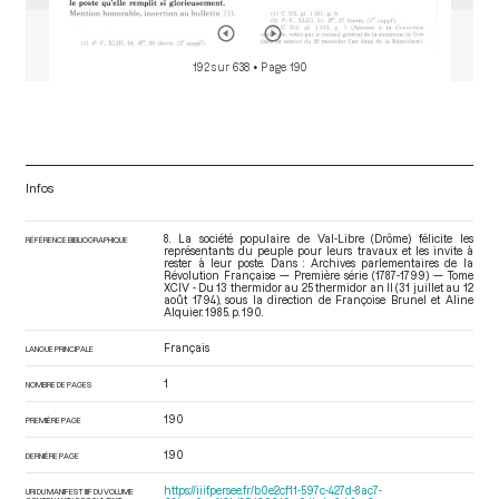
192 sur 638
• Page 190
Infos
8. La société populaire de Val-Libre (Drôme) félicite les
RÉFÉRENCE BIBLIOGRAPHIQUE
représentants du peuple pour leurs travaux et les invite à
rester à leur poste. Dans : Archives parlementaires de la
Révolution Française — Première série (1787-1799) — Tome
XCIV - Du 13 thermidor au 25 thermidor an II (31 juillet au 12
août 1794)
, sous la direction de Françoise Brunel et Aline
Alquier. 1985. p. 190.
Français
LANGUE PRINCIPALE
1
NOMBRE DE PAGES
190
PREMIÈRE PAGE
190
DERNIÈRE PAGE
https://iiif.persee.fr/b0e2cf11-597c-427d-8ac7-
URI DU MANIFEST IIIF DU VOLUME