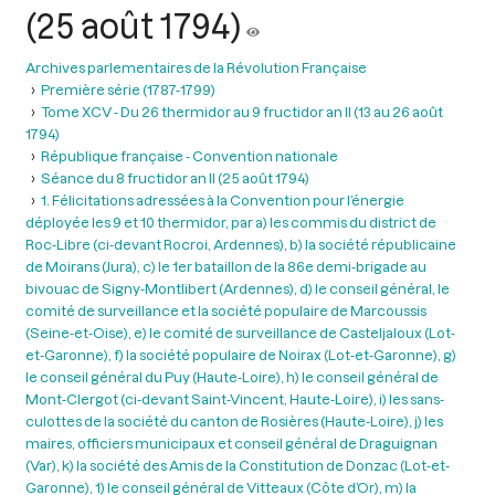
(25 août 1794)
Archives parlementaires de la Révolution Française
Première série (1787-1799)
Tome XCV - Du 26 thermidor au 9 fructidor an II (13 au 26 août
1794)
République française - Convention nationale
Séance du 8 fructidor an II (25 août 1794)
1. Félicitations adressées à la Convention pour l’énergie
déployée les 9 et 10 thermidor, par a) les commis du district de
Roc-Libre (ci-devant Rocroi, Ardennes), b) la société républicaine
de Moirans (Jura), c) le 1er bataillon de la 86e demi-brigade au
bivouac de Signy-Montlibert (Ardennes), d) le conseil général, le
comité de surveillance et la société populaire de Marcoussis
(Seine-et-Oise), e) le comité de surveillance de Casteljaloux (Lot-
et-Garonne), f) la société populaire de Noirax (Lot-et-Garonne), g)
le conseil général du Puy (Haute-Loire), h) le conseil général de
Mont-Clergot (ci-devant Saint-Vincent, Haute-Loire), i) les sans-
culottes de la société du canton de Rosières (Haute-Loire), j) les
maires, officiers municipaux et conseil général de Draguignan
(Var), k) la société des Amis de la Constitution de Donzac (Lot-et-
Garonne), 1) le conseil général de Vitteaux (Côte d’Or), m) la