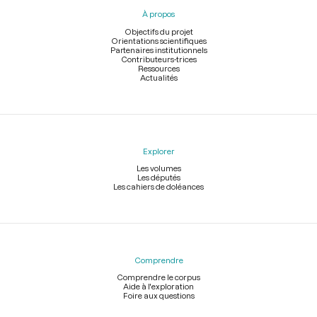
pied
À propos
de
page
Objectifs du projet
Orientations scientifiques
Partenaires institutionnels
Contributeurs-trices
Ressources
Actualités
Explorer
Les volumes
Les députés
Les cahiers de doléances
Comprendre
Comprendre le corpus
Aide à l'exploration
Foire aux questions