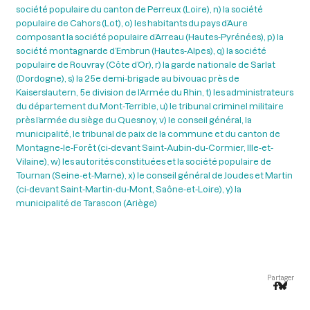
société populaire du canton de Perreux (Loire), n) la société
populaire de Cahors (Lot), o) les habitants du pays d’Aure
composant la société populaire d’Arreau (Hautes-Pyrénées), p) la
société montagnarde d’Embrun (Hautes-Alpes), q) la société
populaire de Rouvray (Côte d’Or), r) la garde nationale de Sarlat
(Dordogne), s) la 25e demi-brigade au bivouac près de
Kaiserslautern, 5e division de l’Armée du Rhin, t) les administrateurs
du département du Mont-Terrible, u) le tribunal criminel militaire
près l’armée du siège du Quesnoy, v) le conseil général, la
municipalité, le tribunal de paix de la commune et du canton de
Montagne-le-Forêt (ci-devant Saint-Aubin-du-Cormier, Ille-et-
Vilaine), w) les autorités constituées et la société populaire de
Tournan (Seine-et-Marne), x) le conseil général de Joudes et Martin
(ci-devant Saint-Martin-du-Mont, Saône-et-Loire), y) la
municipalité de Tarascon (Ariège)
Partager