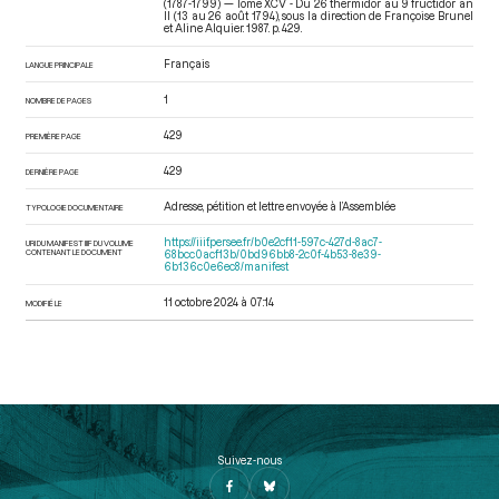
(1787-1799) — Tome XCV - Du 26 thermidor au 9 fructidor an
II (13 au 26 août 1794)
, sous la direction de Françoise Brunel
et Aline Alquier. 1987. p. 429.
Français
LANGUE PRINCIPALE
1
NOMBRE DE PAGES
429
PREMIÈRE PAGE
429
DERNIÈRE PAGE
Adresse, pétition et lettre envoyée à l’Assemblée
TYPOLOGIE DOCUMENTAIRE
https://iiif.persee.fr/b0e2cf11-597c-427d-8ac7-
URI DU MANIFEST IIIF DU VOLUME
CONTENANT LE DOCUMENT
68bcc0acf13b/0bd96bb8-2c0f-4b53-8e39-
6b136c0e6ec8/manifest
11 octobre 2024 à 07:14
MODIFIÉ LE
Suivez-nous