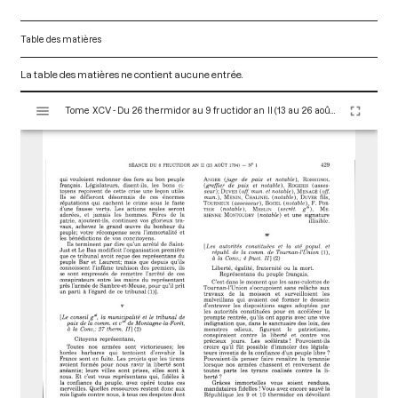
Table des matières
La table des matières ne contient aucune entrée.
V
Tome XCV - Du 26 thermidor au 9 fructidor an II (13 au 26 août 1794)
i
s
u
a
l
i
s
e
u
r
M
i
r
a
d
o
r