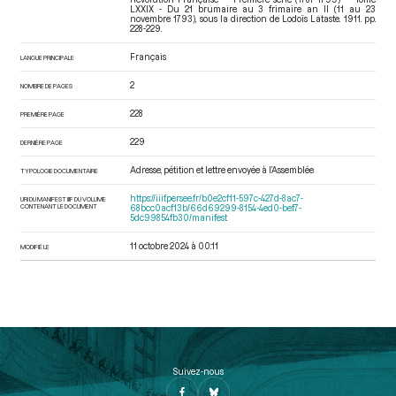
LXXIX - Du 21 brumaire au 3 frimaire an II (11 au 23
novembre 1793)
, sous la direction de Lodoïs Lataste. 1911. pp.
228-229.
Français
LANGUE PRINCIPALE
2
NOMBRE DE PAGES
228
PREMIÈRE PAGE
229
DERNIÈRE PAGE
Adresse, pétition et lettre envoyée à l’Assemblée
TYPOLOGIE DOCUMENTAIRE
https://iiif.persee.fr/b0e2cf11-597c-427d-8ac7-
URI DU MANIFEST IIIF DU VOLUME
CONTENANT LE DOCUMENT
68bcc0acf13b/66d69299-8154-4ed0-bef7-
5dc99854fb30/manifest
11 octobre 2024 à 00:11
MODIFIÉ LE
Suivez-nous