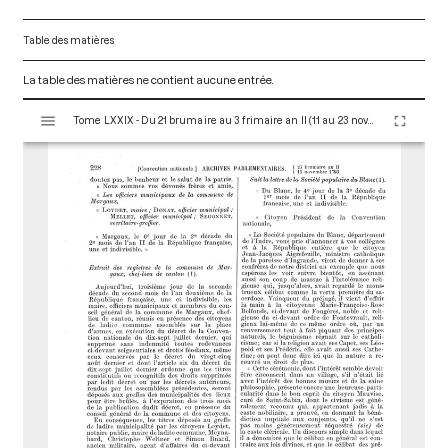
Table des matières
La table des matières ne contient aucune entrée.
V
Tome LXXIX - Du 21 brumaire au 3 frimaire an II (11 au 23 novembre 1793)
i
s
u
a
l
i
s
e
u
r
M
i
r
a
d
o
r