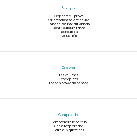
pied
À propos
de
page
Objectifs du projet
Orientations scientifiques
Partenaires institutionnels
Contributeurs-trices
Ressources
Actualités
Explorer
Les volumes
Les députés
Les cahiers de doléances
Comprendre
Comprendre le corpus
Aide à l'exploration
Foire aux questions