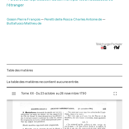
l'étranger
Gossin Pierre François
Peretti della Rocca Charles Antoine de
Buttafuoco Mathieu de
Télécharger
Partager
Table des matières
La table des matières ne contient aucune entrée.
V
Tome XX - Du 23 octobre au 26 novembre 1790
i
s
u
a
l
i
s