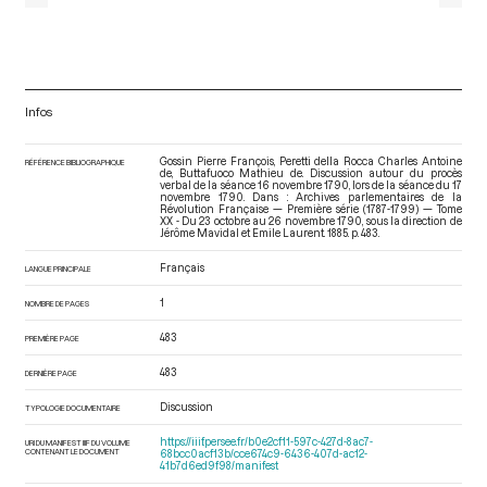
Infos
Gossin Pierre François, Peretti della Rocca Charles Antoine
RÉFÉRENCE BIBLIOGRAPHIQUE
de, Buttafuoco Mathieu de. Discussion autour du procès
verbal de la séance 16 novembre 1790, lors de la séance du 17
novembre 1790. Dans : Archives parlementaires de la
Révolution Française — Première série (1787-1799) — Tome
XX - Du 23 octobre au 26 novembre 1790
, sous la direction de
Jérôme Mavidal et Emile Laurent. 1885. p. 483.
Français
LANGUE PRINCIPALE
1
NOMBRE DE PAGES
483
PREMIÈRE PAGE
483
DERNIÈRE PAGE
Discussion
TYPOLOGIE DOCUMENTAIRE
https://iiif.persee.fr/b0e2cf11-597c-427d-8ac7-
URI DU MANIFEST IIIF DU VOLUME
CONTENANT LE DOCUMENT
68bcc0acf13b/cce674c9-6436-407d-ac12-
41b7d6ed9f98/manifest