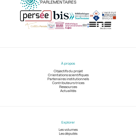
PARLEMENTAIRES
Menu
du
pied
À propos
de
page
Objectifs du projet
Orientations scientifiques
Partenaires institutionnels
Contributeurs-trices
Ressources
Actualités
Explorer
Les volumes
Les députés