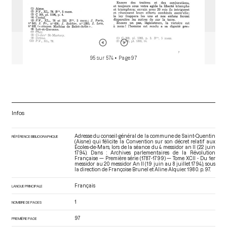
95 sur 574
• Page 97
Infos
Adresse du conseil-général de la commune de Saint-Quentin
RÉFÉRENCE BIBLIOGRAPHIQUE
(Aisne) qui félicite la Convention sur son décret relatif aux
Écoles-de-Mars, lors de la séance du 4 messidor an II (22 juin
1794). Dans : Archives parlementaires de la Révolution
Française — Première série (1787-1799) — Tome XCII - Du 1er
messidor au 20 messidor An II (19 juin au 8 juillet 1794)
, sous
la direction de Françoise Brunel et Aline Alquier. 1980. p. 97.
Français
LANGUE PRINCIPALE
1
NOMBRE DE PAGES
97
PREMIÈRE PAGE