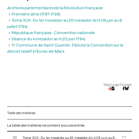
Archives parlementaires de la Révolution Française
Première série (1787-1799)
Tome XCII - Du 1er messidor au 20 messidor An II (19 juin au 8
juillet 1794)
République française - Convention nationale
Séance du 4 messidor an II (22 juin 1794)
11. Commune de Saint-Quentin. Félicite la Convention sur le
décret relatif à l’Ecole-de-Mars
Télécharger
Partager
Table des matières
La table des matières ne contient aucune entrée.
V
Tome XCII - Du 1er messidor au 20 messidor An II (19 juin au 8 juillet 1794)