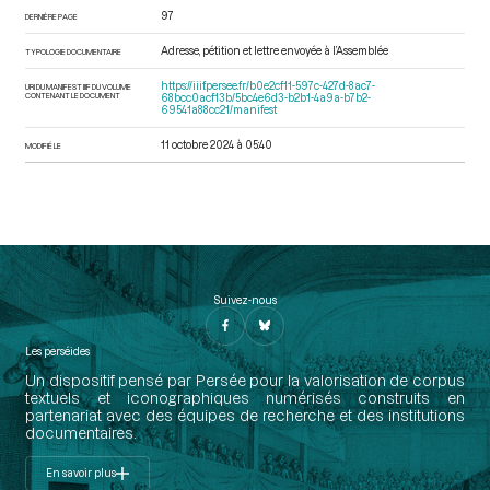
97
DERNIÈRE PAGE
Adresse, pétition et lettre envoyée à l’Assemblée
TYPOLOGIE DOCUMENTAIRE
https://iiif.persee.fr/b0e2cf11-597c-427d-8ac7-
URI DU MANIFEST IIIF DU VOLUME
CONTENANT LE DOCUMENT
68bcc0acf13b/5bc4e6d3-b2b1-4a9a-b7b2-
69541a88cc21/manifest
11 octobre 2024 à 05:40
MODIFIÉ LE
Suivez-nous
Les perséides
Un dispositif pensé par Persée pour la valorisation de corpus
textuels et iconographiques numérisés construits en
partenariat avec des équipes de recherche et des institutions
documentaires.
En savoir plus