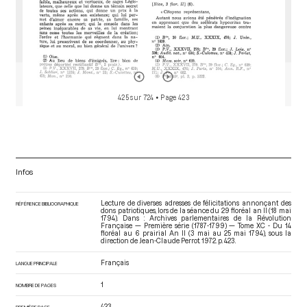
425 sur 724
• Page 423
Infos
Lecture de diverses adresses de félicitations annonçant des
RÉFÉRENCE BIBLIOGRAPHIQUE
dons patriotiques, lors de la séance du 29 floréal an II (18 mai
1794). Dans : Archives parlementaires de la Révolution
Française — Première série (1787-1799) — Tome XC - Du 14
floréal au 6 prairial An II (3 mai au 25 mai 1794)
, sous la
direction de Jean-Claude Perrot. 1972. p. 423.
Français
LANGUE PRINCIPALE
1
NOMBRE DE PAGES
423
PREMIÈRE PAGE