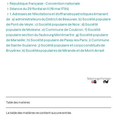
République française - Convention nationale
Séance du 29 floréal an II (18 mai 1794)
1. Adresses de félicitations et d’offrandes patriotiques émanant
de : a) administrateurs du District de Beauvais ; b) Société populaire
de Pont-de-Veyle ; c) Société populaire de Nice ; d) Société
populaire de Molesne ; e) Commune de Coubron ; f) Société
populaire section du faubourg Montmartre ; g) Société populaire
de Marseille ; h) Société populaire de Passy-les-Paris ; i) Commune
de Sainte-Suzanne ; j) Société populaire et corps constitués de
Bruyères ; k) Sociétés populaires de Mirande et de Mont-Arrast
Télécharger
Partager
Table des matières
La table des matières ne contient aucune entrée.