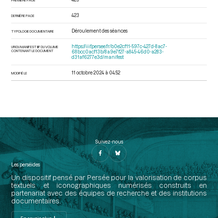
423
DERNIÈRE PAGE
Déroulement des séances
TYPOLOGIE DOCUMENTAIRE
https://iiif.persee.fr/b0e2cf11-597c-427d-8ac7-
URI DU MANIFEST IIIF DU VOLUME
CONTENANT LE DOCUMENT
68bcc0acf13b/8a9e7f27-a845-46d0-a283-
d31af6277e3d/manifest
11 octobre 2024 à 04:52
MODIFIÉ LE
Suivez-nous
Les perséides
Un dispositif pensé par Persée pour la valorisation de corpus
textuels et iconographiques numérisés construits en
partenariat avec des équipes de recherche et des institutions
documentaires.