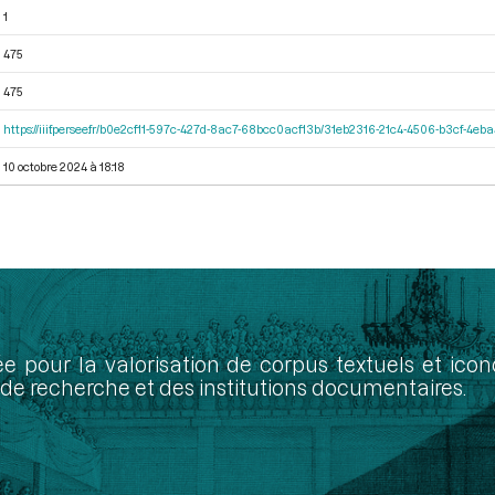
1
475
475
https://iiif.persee.fr/b0e2cf11-597c-427d-8ac7-68bcc0acf13b/31eb2316-21c4-4506-b3cf-4eb
10 octobre 2024 à 18:18
ée pour la valorisation de corpus textuels et ic
de recherche et des institutions documentaires.