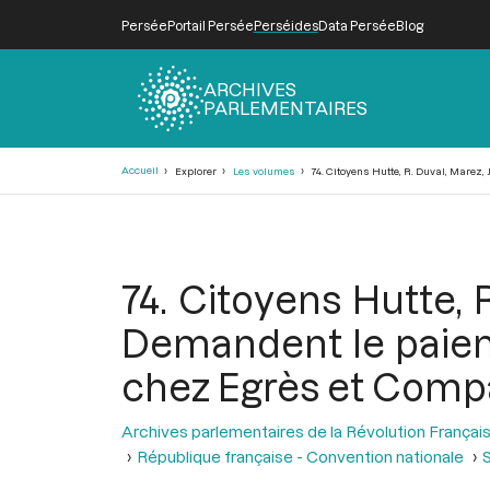
Persée
Portail Persée
Perséides
Data Persée
Blog
ARCHIVES
PARLEMENTAIRES
Fil
Accueil
Explorer
Les volumes
74. Citoyens Hutte, R. Duval, Marez
d'Ariane
74. Citoyens Hutte, 
Demandent le paiem
chez Egrès et Comp
Archives parlementaires de la Révolution Françai
République française - Convention nationale
S