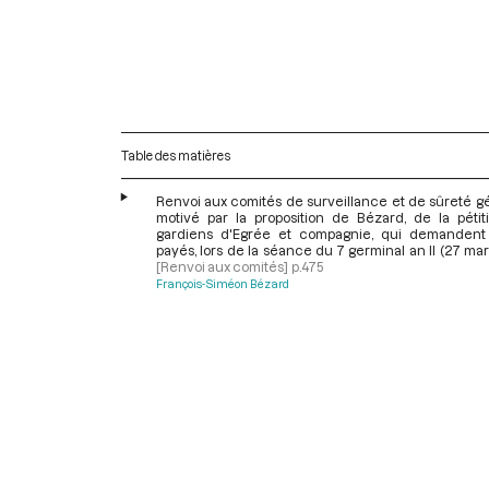
Table des matières
Renvoi aux comités de surveillance et de sûreté g
motivé par la proposition de Bézard, de la pétit
gardiens d'Egrée et compagnie, qui demandent
payés, lors de la séance du 7 germinal an II (27 mar
[Renvoi aux comités]
p.475
François-Siméon Bézard