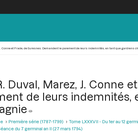
, J. Conne et Frade, de Suresnes. Demandent le paiement de leurs indemnités, en tant que gardiens 
R. Duval, Marez, J. Conne e
ent de leurs indemnités, e
agnie
se
Première série (1787-1799)
Tome LXXXVII - Du 1er au 12 germina
éance du 7 germinal an II (27 mars 1794)