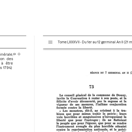
V
Tome LXXXVII - Du 1er au 12 germinal An II (21 m
i
s
énérale,
u
ion des
a
 à être
s 1794)
l
i
s
e
u
r
M
i
r
a
d