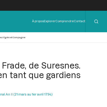
Rechercher
Menu
À propos
Explorer
Comprendre
Contact
de
l'en-
tête
chez Egrès et Compagnie
t Frade, de Suresnes.
n tant que gardiens
l An II (21 mars au 1er avril 1794)