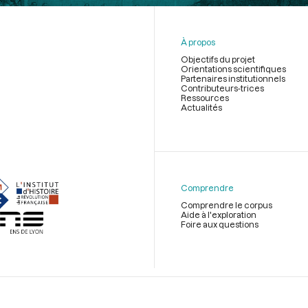
À propos
Objectifs du projet
Orientations scientifiques
Partenaires institutionnels
Contributeurs-trices
Ressources
Actualités
Menu
du
pied
de
Comprendre
page
Comprendre le corpus
Aide à l'exploration
Foire aux questions