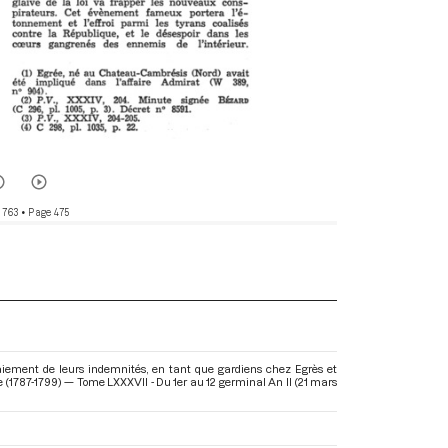
 763
• Page 475
aiement de leurs indemnités, en tant que gardiens chez Egrès et
 (1787-1799) — Tome LXXXVII - Du 1er au 12 germinal An II (21 mars