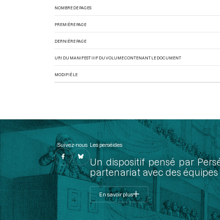
NOMBRE DE PAGES
PREMIÈRE PAGE
DERNIÈRE PAGE
URI DU MANIFEST IIIF DU VOLUME CONTENANT LE DOCUMENT
MODIFIÉ LE
Suivez-nous
Les perséides
Un dispositif pensé par Pers
partenariat avec des équipes 
En savoir plus