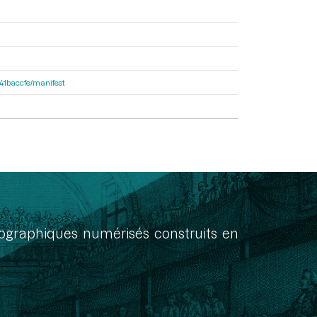
a41baccfe/manifest
onographiques numérisés construits en