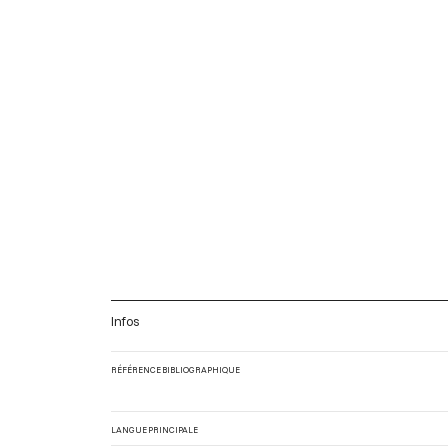
Infos
RÉFÉRENCE BIBLIOGRAPHIQUE
LANGUE PRINCIPALE