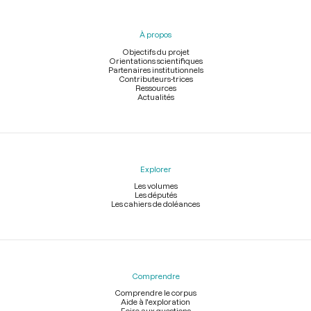
du
pied
À propos
de
page
Objectifs du projet
Orientations scientifiques
Partenaires institutionnels
Contributeurs-trices
Ressources
Actualités
Explorer
Les volumes
Les députés
Les cahiers de doléances
Comprendre
Comprendre le corpus
Aide à l'exploration
Foire aux questions