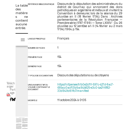
Discours de la députation des administrateurs du
RÉFÉRENCE BIBLIOGRAPHIQUE
La table
district de Gournay qui annoncent des dons
des
patriotiques en argenterie et métaux et invitent la
matière
Convention à demeurer, lors de la séance du 29
s ne
pluviôse an II (18 février 1794). Dans : Archives
parlementaires de la Révolution Française —
contient
Première série (1787-1799) — Tome LXXXV - Du 26
aucune
pluviôse au 12 ventôse an II (14 février au 2 mars
entrée.
1794)
. 1964. p. 154.
V
Français
LANGUE PRINCIPALE
Tome LXXXV - Du 26 pluviôse au 12 ventôse an II (14 février au 2 mars 17
i
s
1
NOMBRE DE PAGES
u
a
154
PREMIÈRE PAGE
l
154
DERNIÈRE PAGE
i
s
Discours des députations ou de citoyens
TYPOLOGIE DOCUMENTAIRE
e
Téléch
u
https://iiif.persee.fr/b0e2cf11-597c-427d-8ac7-
URI DU MANIFEST IIIF DU
arger
VOLUME CONTENANT LE
68bcc0acf13b/ba94b825-e3c0-4e21-8f82-
r
DOCUMENT
Part
33d949d61fc7/manifest
age
M
r
11 octobre 2024 à 01:35
i
MODIFIÉ LE
r
a
d
o