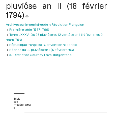
pluviôse an II (18 février
1794)
Archives parlementaires de la Révolution Française
Première série (1787-1799)
Tome LXXXV - Du 26 pluviôse au 12 ventôse an II (14 février au 2
mars 1794)
République française - Convention nationale
Séance du 29 pluviôse an II (17 février 1794)
37. District de Gournay. Envoi d’argenterie
Table
des
matière
Infos
s