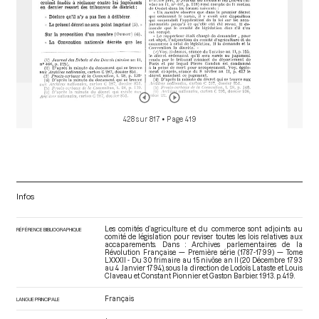
428 sur 817
• Page 419
Infos
Les comités d’agriculture et du commerce sont adjoints au
RÉFÉRENCE BIBLIOGRAPHIQUE
comité de législation pour reviser toutes les lois relatives aux
accaparements. Dans : Archives parlementaires de la
Révolution Française — Première série (1787-1799) — Tome
LXXXII - Du 30 frimaire au 15 nivôse an II (20 Décembre 1793
au 4 Janvier 1794)
, sous la direction de Lodoïs Lataste et Louis
Claveau et Constant Pionnier et Gaston Barbier. 1913. p. 419.
Français
LANGUE PRINCIPALE