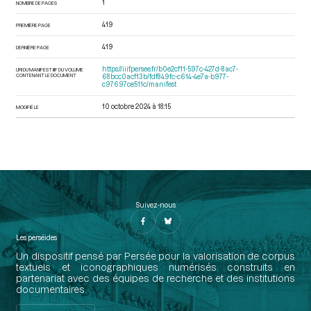
1
NOMBRE DE PAGES
419
PREMIÈRE PAGE
419
DERNIÈRE PAGE
https://iiif.persee.fr/b0e2cf11-597c-427d-8ac7-
URI DU MANIFEST IIIF DU VOLUME
CONTENANT LE DOCUMENT
68bcc0acf13b/fdf849fc-c614-4e7a-b977-
c97697ce511c/manifest
10 octobre 2024 à 18:15
MODIFIÉ LE
Suivez-nous
Les perséides
Un dispositif pensé par Persée pour la valorisation de corpus
textuels et iconographiques numérisés construits en
partenariat avec des équipes de recherche et des institutions
documentaires.