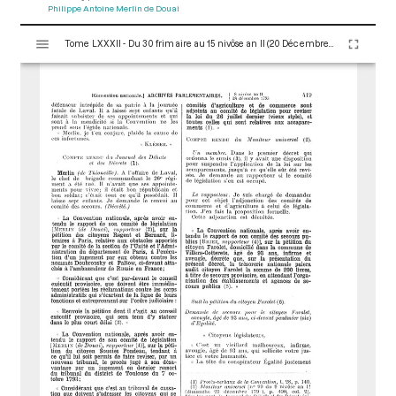
Philippe Antoine Merlin de Douai
V
Tome LXXXII - Du 30 frimaire au 15 nivôse an II (20 Décembre 1793 au 4 Janvier 1794)
i
s
u
a
l
i
s
e
u
r
M
i
r
a
d
o
r