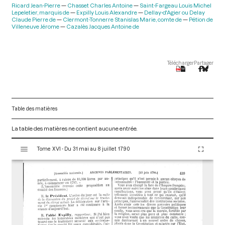
Ricard Jean-Pierre
Chasset Charles Antoine
Saint-Fargeau Louis Michel
Lepeletier, marquis de
Expilly Louis Alexandre
Dellay-d'Agier ou Delay
Claude Pierre de
Clermont-Tonnerre Stanislas Marie, comte de
Pétion de
Villeneuve Jérome
Cazalès Jacques Antoine de
Télécharger
Partager
Table des matières
La table des matières ne contient aucune entrée.
V
Tome XVI - Du 31 mai au 8 juillet 1790
i
s
u
a
l
i
s
e