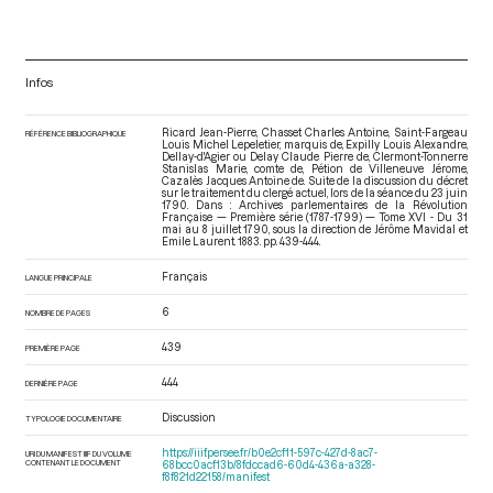
Infos
Ricard Jean-Pierre, Chasset Charles Antoine, Saint-Fargeau
RÉFÉRENCE BIBLIOGRAPHIQUE
Louis Michel Lepeletier, marquis de, Expilly Louis Alexandre,
Dellay-d'Agier ou Delay Claude Pierre de, Clermont-Tonnerre
Stanislas Marie, comte de, Pétion de Villeneuve Jérome,
Cazalès Jacques Antoine de. Suite de la discussion du décret
sur le traitement du clergé actuel, lors de la séance du 23 juin
1790. Dans : Archives parlementaires de la Révolution
Française — Première série (1787-1799) — Tome XVI - Du 31
mai au 8 juillet 1790
, sous la direction de Jérôme Mavidal et
Emile Laurent. 1883. pp. 439-444.
Français
LANGUE PRINCIPALE
6
NOMBRE DE PAGES
439
PREMIÈRE PAGE
444
DERNIÈRE PAGE
Discussion
TYPOLOGIE DOCUMENTAIRE
https://iiif.persee.fr/b0e2cf11-597c-427d-8ac7-
URI DU MANIFEST IIIF DU VOLUME
CONTENANT LE DOCUMENT
68bcc0acf13b/8fdccad6-60d4-436a-a328-
f8f821d22158/manifest