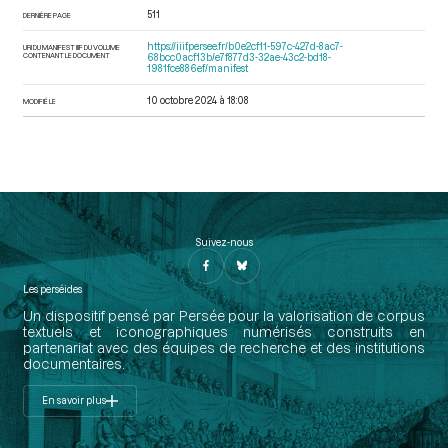
511
DERNIÈRE PAGE
https://iiif.persee.fr/b0e2cf11-597c-427d-8ac7-
URI DU MANIFEST IIIF DU VOLUME
CONTENANT LE DOCUMENT
68bcc0acf13b/e7f877d3-32ae-43c2-bd18-
1981fce886ef/manifest
10 octobre 2024 à 18:08
MODIFIÉ LE
Suivez-nous
Les perséides
Un dispositif pensé par Persée pour la valorisation de corpus
textuels et iconographiques numérisés construits en
partenariat avec des équipes de recherche et des institutions
documentaires.
En savoir plus