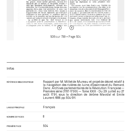
508 sur 799
• Page 504
Infos
Rapport par M. Millet de Mureau et projet de décret relatif à
RÉFÉRENCE BIBLIOGRAPHIQUE
la navigation des rivières de Juine, d’Essonnes et du Remard.
Dans : Archives parlementaires de la Révolution Française —
Première série (1787-1799) — Tome XXIX - Du 29 juillet au 27
août 1791.
, sous la direction de Jérôme Mavidal et Emile
Laurent. 1888. pp. 504-511.
Français
LANGUE PRINCIPALE
8
NOMBRE DE PAGES
504
PREMIÈRE PAGE