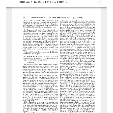
Tome XXIX - Du 29 juillet au 27 août 1791.
i
s
u
a
l
i
s
e
u
r
M
i
r
a
d
o
r