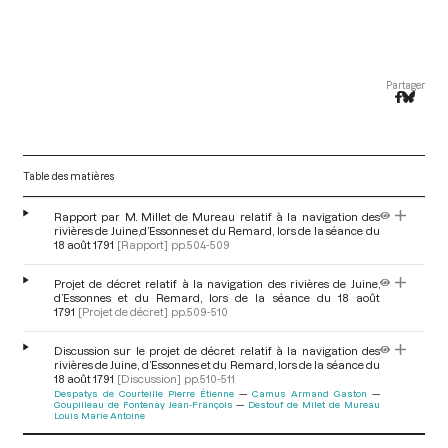
Partager
Table des matières
Rapport par M. Millet de Mureau relatif à la navigation des
rivières de Juine,d’Essonnes et du Remard, lors de la séance du
18 août 1791
[Rapport]
pp.504-509
Projet de décret relatif à la navigation des rivières de Juine,
d’Essonnes et du Remard, lors de la séance du 18 août
1791
[Projet de décret]
pp.509-510
Discussion sur le projet de décret relatif à la navigation des
rivières de Juine, d’Essonnes et du Remard, lors de la séance du
18 août 1791
[Discussion]
pp.510-511
Despatys de Courteille Pierre Étienne
Camus Armand Gaston
Goupilleau de Fontenay Jean-François
Destouf de Milet de Mureau
Louis Marie Antoine
V