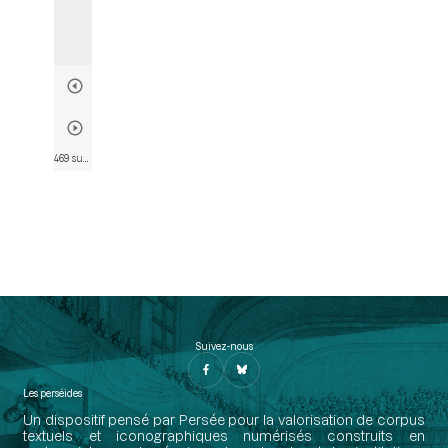
469 sur 564
• Page 467
Suivez-nous
Les perséides
Un dispositif pensé par Persée pour la valorisation de corpus
textuels et iconographiques numérisés construits en