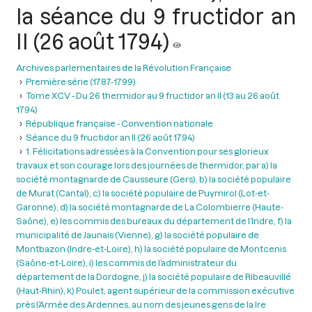
la séance du 9 fructidor an
II (26 août 1794)
Archives parlementaires de la Révolution Française
Première série (1787-1799)
Tome XCV - Du 26 thermidor au 9 fructidor an II (13 au 26 août
1794)
République française - Convention nationale
Séance du 9 fructidor an II (26 août 1794)
1. Félicitations adressées à la Convention pour ses glorieux
travaux et son courage lors des journées de thermidor, par a) la
société montagnarde de Causseure (Gers), b) la société populaire
de Murat (Cantal), c) la société populaire de Puymirol (Lot-et-
Garonne), d) la société montagnarde de La Colombierre (Haute-
Saône), e) les commis des bureaux du département de l’Indre, f) la
municipalité de Jaunais (Vienne), g) la société populaire de
Montbazon (Indre-et-Loire), h) la société populaire de Montcenis
(Saône-et-Loire), i) les commis de l’administrateur du
département de la Dordogne, j) la société populaire de Ribeauvillé
(Haut-Rhin), k) Poulet, agent supérieur de la commission exécutive
près l’Armée des Ardennes, au nom des jeunes gens de la lre