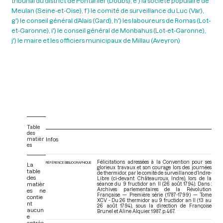
tribunal du district de Pontarlier (Doubs), e') la société populaire de
Meulan (Seine-et-Oise), f ) le comité de surveillance du Luc (Var),
g') le conseil général d’Alais (Gard), h') les laboureurs de Romas (Lot-
et-Garonne), i') le conseil général de Monbahus (Lot-et-Garonne),
j') le maire et les officiers municipaux de Millau (Aveyron)
Table
des
matièr
Infos
es
Félicitations adressées à la Convention pour ses
RÉFÉRENCE BIBLIOGRAPHIQUE
La
glorieux travaux et son courage lors des journées
table
de thermidor, par le comité de surveillance d’Indre-
des
Libre (ci-devant Châteauroux, Indre), lors de la
matièr
séance du 9 fructidor an II (26 août 1794). Dans :
Archives parlementaires de la Révolution
es ne
Française — Première série (1787-1799) — Tome
contie
XCV - Du 26 thermidor au 9 fructidor an II (13 au
nt
26 août 1794)
, sous la direction de Françoise
aucun
Brunel et Aline Alquier. 1987. p. 467.
e
entrée.