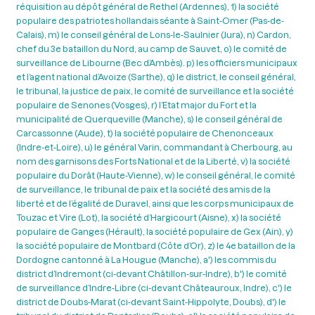
réquisition au dépôt général de Rethel (Ardennes), 1) la société
populaire des patriotes hollandais séante à Saint-Omer (Pas-de-
Calais), m) le conseil général de Lons-le-Saulnier (Jura), n) Cardon,
chef du 3e bataillon du Nord, au camp de Sauvet, o) le comité de
surveillance de Libourne (Bec d’Ambès). p) les officiers municipaux
et l’agent national d’Avoize (Sarthe), q) le district, le conseil général,
le tribunal, la justice de paix, le comité de surveillance et la société
populaire de Senones (Vosges), r) l’Etat major du Fort et la
municipalité de Querqueville (Manche), s) le conseil général de
Carcassonne (Aude), t) la société populaire de Chenonceaux
(Indre-et-Loire), u) le général Varin, commandant à Cherbourg, au
nom des garnisons des Forts National et de la Liberté, v) la société
populaire du Dorât (Haute-Vienne), w) le conseil général, le comité
de surveillance, le tribunal de paix et la société des amis de la
liberté et de l’égalité de Duravel, ainsi que les corps municipaux de
Touzac et Vire (Lot), la société d’Hargicourt (Aisne), x) la société
populaire de Ganges (Hérault), la société populaire de Gex (Ain), y)
la société populaire de Montbard (Côte d’Or), z) le 4e bataillon de la
Dordogne cantonné à La Hougue (Manche), a') les commis du
district d’Indremont (ci-devant Châtillon-sur-Indre), b') le comité
de surveillance d’Indre-Libre (ci-devant Châteauroux, Indre), c') le
district de Doubs-Marat (ci-devant Saint-Hippolyte, Doubs), d') le