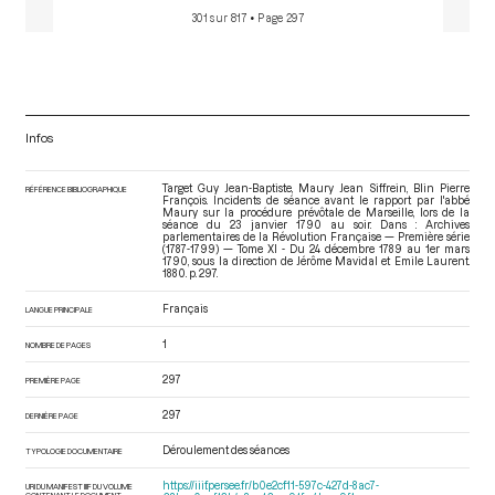
301 sur 817
• Page 297
Infos
Target Guy Jean-Baptiste, Maury Jean Siffrein, Blin Pierre
RÉFÉRENCE BIBLIOGRAPHIQUE
François. Incidents de séance avant le rapport par l'abbé
Maury sur la procédure prévôtale de Marseille, lors de la
séance du 23 janvier 1790 au soir. Dans : Archives
parlementaires de la Révolution Française — Première série
(1787-1799) — Tome XI - Du 24 décembre 1789 au 1er mars
1790
, sous la direction de Jérôme Mavidal et Emile Laurent.
1880. p. 297.
Français
LANGUE PRINCIPALE
1
NOMBRE DE PAGES
297
PREMIÈRE PAGE
297
DERNIÈRE PAGE
Déroulement des séances
TYPOLOGIE DOCUMENTAIRE
https://iiif.persee.fr/b0e2cf11-597c-427d-8ac7-
URI DU MANIFEST IIIF DU VOLUME
CONTENANT LE DOCUMENT