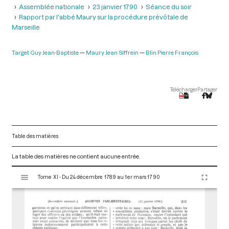
Assemblée nationale
23 janvier 1790
Séance du soir
Rapport par l'abbé Maury sur la procédure prévôtale de
Marseille
Target Guy Jean-Baptiste
Maury Jean Siffrein
Blin Pierre François
Télécharger
Partager
Table des matières
La table des matières ne contient aucune entrée.
V
Tome XI - Du 24 décembre 1789 au 1er mars 1790
i
s
u
a
l