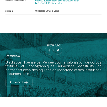
68bcc0acf13b/a8ac16ec-91fc-4bcc-9f1e-
be6b942b8399/manifest
11 octobre 2024 à 08:51
MODIFIÉ LE
Suivez-nous
Les perséides
Un dispositif pensé par Persée pour la valorisation de corpus
textuels et iconographiques numérisés construits en
partenariat avec des équipes de recherche et des institutions
documentaires.
En savoir plus