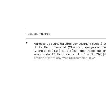
Table des matières
Adresse des sans-culottes composant la société po
de La Rochefoucauld (Charente) qui jurent ha
tyrans et fidélité à la représentation nationale, lo
séance du 23 thermidor an II (10 août 1794)
[
pétition et lettre envoyée à l’Assemblée]
p.423