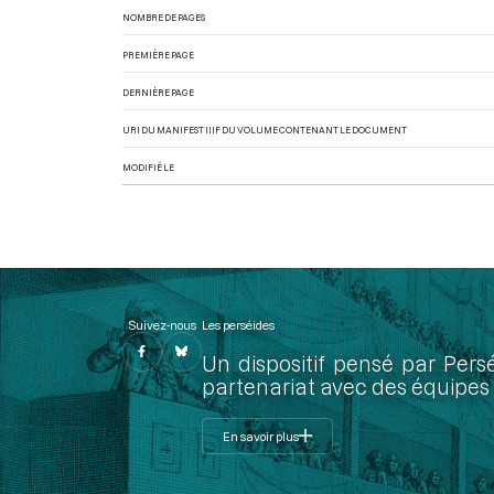
NOMBRE DE PAGES
PREMIÈRE PAGE
DERNIÈRE PAGE
URI DU MANIFEST IIIF DU VOLUME CONTENANT LE DOCUMENT
MODIFIÉ LE
Suivez-nous
Les perséides
Un dispositif pensé par Pers
partenariat avec des équipes 
En savoir plus