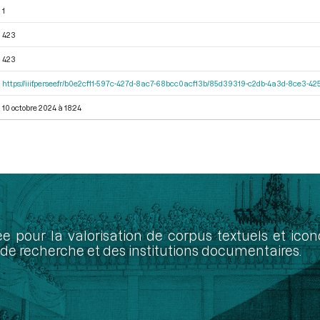
1
423
423
https://iiif.persee.fr/b0e2cf11-597c-427d-8ac7-68bcc0acf13b/85d39319-c2db-4a3d-8ce3-
10 octobre 2024 à 18:24
ée pour la valorisation de corpus textuels et ic
de recherche et des institutions documentaires.