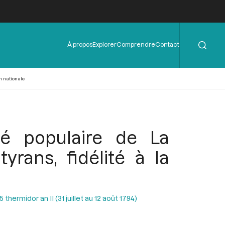
Rechercher
Menu
À propos
Explorer
Comprendre
Contact
de
l'en-
tête
n nationale
té populaire de La
rans, fidélité à la
hermidor an II (31 juillet au 12 août 1794)