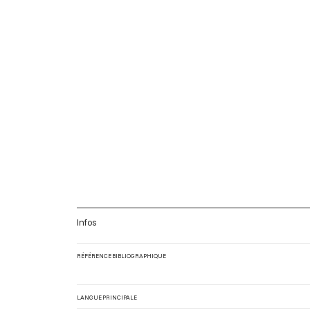
Infos
RÉFÉRENCE BIBLIOGRAPHIQUE
LANGUE PRINCIPALE