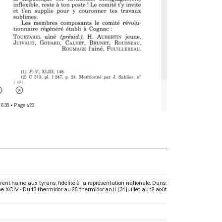
 638
• Page 423
nt haine aux tyrans, fidélité à la représentation nationale. Dans :
XCIV - Du 13 thermidor au 25 thermidor an II (31 juillet au 12 août