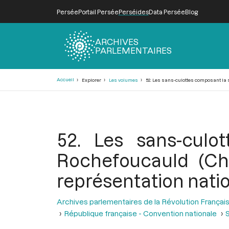
Persée
Portail Persée
Perséides
Data Persée
Blog
ARCHIVES
PARLEMENTAIRES
Fil
Accueil
Explorer
Les volumes
52. Les sans-culottes composant la s
d'Ariane
52. Les sans-culo
Rochefoucauld (Cha
représentation nati
Archives parlementaires de la Révolution Françai
République française - Convention nationale
S