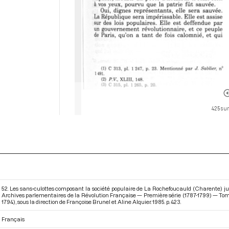
425 sur
52. Les sans-culottes composant la société populaire de La Rochefoucauld (Charente) jure
Archives parlementaires de la Révolution Française — Première série (1787-1799) — Tome 
1794)
, sous la direction de Françoise Brunel et Aline Alquier. 1985. p. 423.
Français