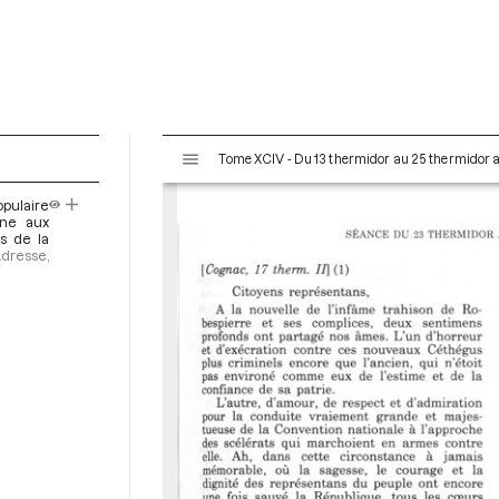
V
Tome XCIV - Du 13 thermidor au 25 thermidor an I
i
s
pulaire
u
ine aux
a
rs de la
Adresse,
l
i
s
e
u
r
M
i
r
a
d