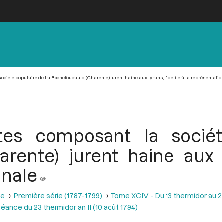
ociété populaire de La Rochefoucauld (Charente) jurent haine aux tyrans, fidélité à la représentatio
ttes composant la socié
rente) jurent haine aux ty
onale
se
Première série (1787-1799)
Tome XCIV - Du 13 thermidor au 25 t
éance du 23 thermidor an II (10 août 1794)