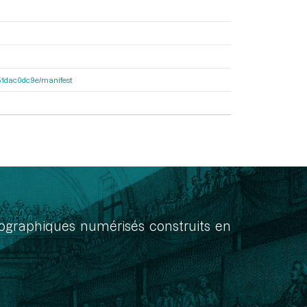
4251dac0dc9e/manifest
onographiques numérisés construits en