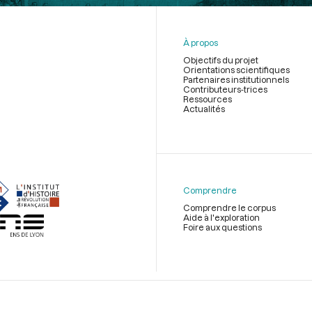
À propos
Objectifs du projet
Orientations scientifiques
Partenaires institutionnels
Contributeurs-trices
Ressources
Actualités
Menu
du
pied
de
Comprendre
page
Comprendre le corpus
Aide à l'exploration
Foire aux questions