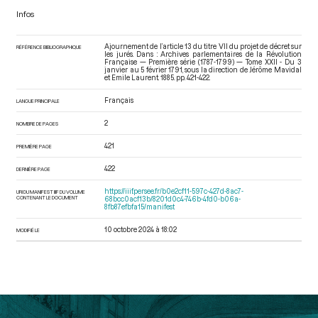
Infos
Ajournement de l’article 13 du titre VII du projet de décret sur
RÉFÉRENCE BIBLIOGRAPHIQUE
les jurés. Dans : Archives parlementaires de la Révolution
Française — Première série (1787-1799) — Tome XXII - Du 3
janvier au 5 février 1791
, sous la direction de Jérôme Mavidal
et Emile Laurent. 1885. pp. 421-422.
Français
LANGUE PRINCIPALE
2
NOMBRE DE PAGES
421
PREMIÈRE PAGE
422
DERNIÈRE PAGE
https://iiif.persee.fr/b0e2cf11-597c-427d-8ac7-
URI DU MANIFEST IIIF DU VOLUME
CONTENANT LE DOCUMENT
68bcc0acf13b/8201d0c4-746b-4fd0-b06a-
8fb87efbfa15/manifest
10 octobre 2024 à 18:02
MODIFIÉ LE