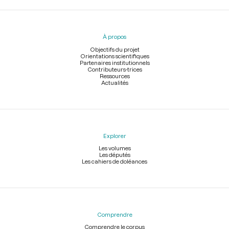
Menu
du
pied
À propos
de
page
Objectifs du projet
Orientations scientifiques
Partenaires institutionnels
Contributeurs-trices
Ressources
Actualités
Explorer
Les volumes
Les députés
Les cahiers de doléances
Comprendre
Comprendre le corpus