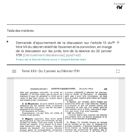
Partager
Table des matières
Demande d'ajournement de la discussion sur l'article 13 du
titre VII du décret relatif de l'examen et la conviction, en marge
de la discussion sur les jurés, lors de la séance du 22 janvier
1791
[Déroulement des séances]
pp.421-422
Prieur de la Marne Pierre Louis
Duport Adrien Jean
V
Tome XXII - Du 3 janvier au 5 février 1791
i
s
u
a
l
i
s
e
u
r
M