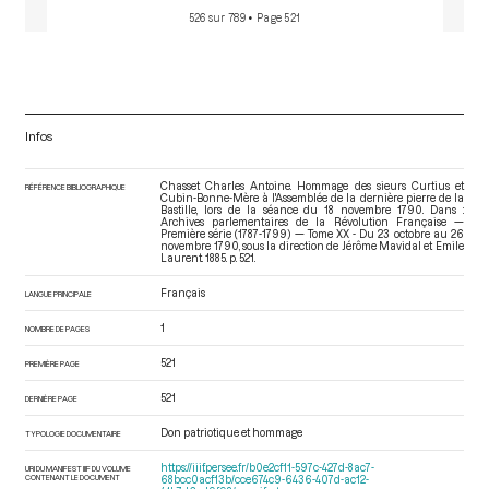
526 sur 789
• Page 521
Infos
Chasset Charles Antoine. Hommage des sieurs Curtius et
RÉFÉRENCE BIBLIOGRAPHIQUE
Cubin-Bonne-Mère à l'Assemblée de la dernière pierre de la
Bastille, lors de la séance du 18 novembre 1790. Dans :
Archives parlementaires de la Révolution Française —
Première série (1787-1799) — Tome XX - Du 23 octobre au 26
novembre 1790
, sous la direction de Jérôme Mavidal et Emile
Laurent. 1885. p. 521.
Français
LANGUE PRINCIPALE
1
NOMBRE DE PAGES
521
PREMIÈRE PAGE
521
DERNIÈRE PAGE
Don patriotique et hommage
TYPOLOGIE DOCUMENTAIRE
https://iiif.persee.fr/b0e2cf11-597c-427d-8ac7-
URI DU MANIFEST IIIF DU VOLUME
CONTENANT LE DOCUMENT
68bcc0acf13b/cce674c9-6436-407d-ac12-