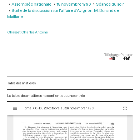
Assemblée nationale
18 novembre 1790
Séance du soir
Suite de la discussion sur l'affaire d'Avignon. M. Durand de
Maillane
Chasset Charles Antoine
Télécharger
Partager
Table des matières
La table des matières ne contient aucune entrée.
V
Tome XX - Du 23 octobre au 26 novembre 1790
i
s
u
a
l