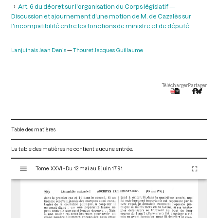
Art. 6 du décret sur l'organisation du Corps législatif —
Discussion et ajournement d’une motion de M. de Cazalès sur
l'incompatibilité entre les fonctions de ministre et de député
Lanjuinais Jean Denis
Thouret Jacques Guillaume
Télécharger
Partager
Table des matières
La table des matières ne contient aucune entrée.
V
Tome XXVI - Du 12 mai au 5 juin 1791.
i
s
u
a
l