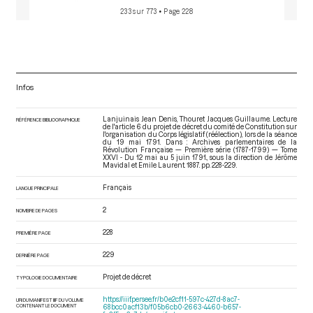
233 sur 773
• Page 228
Infos
Lanjuinais Jean Denis, Thouret Jacques Guillaume. Lecture
RÉFÉRENCE BIBLIOGRAPHIQUE
de l'article 6 du projet de décret du comité de Constitution sur
l'organisation du Corps législatif (réélection), lors de la séance
du 19 mai 1791. Dans : Archives parlementaires de la
Révolution Française — Première série (1787-1799) — Tome
XXVI - Du 12 mai au 5 juin 1791.
, sous la direction de Jérôme
Mavidal et Emile Laurent. 1887. pp. 228-229.
Français
LANGUE PRINCIPALE
2
NOMBRE DE PAGES
228
PREMIÈRE PAGE
229
DERNIÈRE PAGE
Projet de décret
TYPOLOGIE DOCUMENTAIRE
https://iiif.persee.fr/b0e2cf11-597c-427d-8ac7-
URI DU MANIFEST IIIF DU VOLUME
CONTENANT LE DOCUMENT
68bcc0acf13b/f05b6cb0-2663-4460-b657-