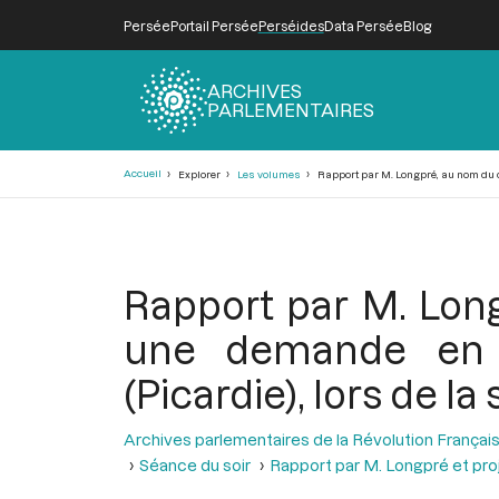
Persée
Portail Persée
Perséides
Data Persée
Blog
ARCHIVES
PARLEMENTAIRES
Fil
Accueil
Explorer
Les volumes
Rapport par M. Longpré, au nom du co
d'Ariane
Rapport par M. Long
une demande en i
(Picardie), lors de l
Archives parlementaires de la Révolution Françai
Séance du soir
Rapport par M. Longpré et pro