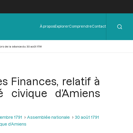
Rechercher
Menu
À propos
Explorer
Comprendre
Contact
de
l'en-
tête
rs de la séance du 30 août 1791
 Finances, relatif à
 civique d’Amiens
tembre 1791
Assemblée nationale
30 août 1791
ique d’Amiens