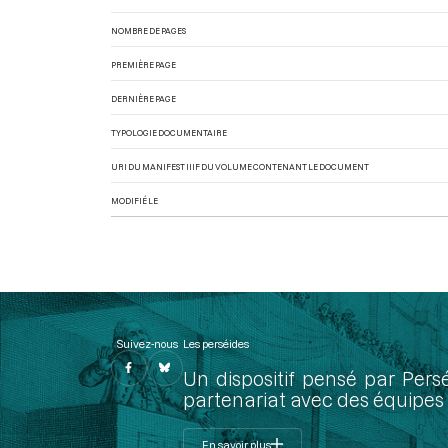
NOMBRE DE PAGES
PREMIÈRE PAGE
DERNIÈRE PAGE
TYPOLOGIE DOCUMENTAIRE
URI DU MANIFEST IIIF DU VOLUME CONTENANT LE DOCUMENT
MODIFIÉ LE
Suivez-nous
Les perséides
Un dispositif pensé par Pers
partenariat avec des équipes 
En savoir plus