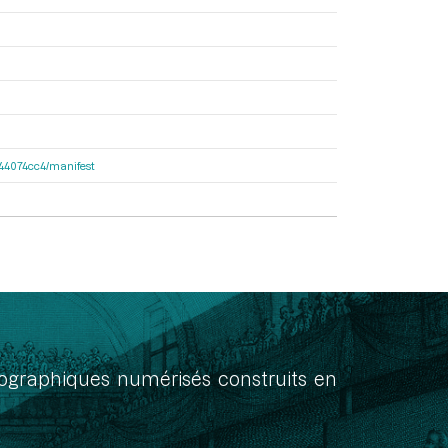
de44074cc4/manifest
onographiques numérisés construits en