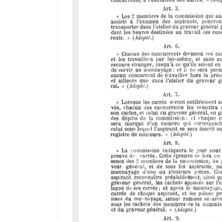
d
o
r