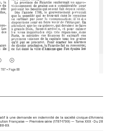
 787
• Page 88
atif à une demande en indemnité de la société civique d’Amiens
volution Française — Première série (1787-1799) — Tome XXX - Du 28
 88-89.