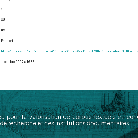
2
88
89
Rapport
https://iiif.persee.fr/b0e2cf11-597c-427d-8ac7-68bcc0acf13b/bf76fbe8-ebcd-4bae-8d18-45
11 octobre 2024 à 16:35
ée pour la valorisation de corpus textuels et ic
de recherche et des institutions documentaires.