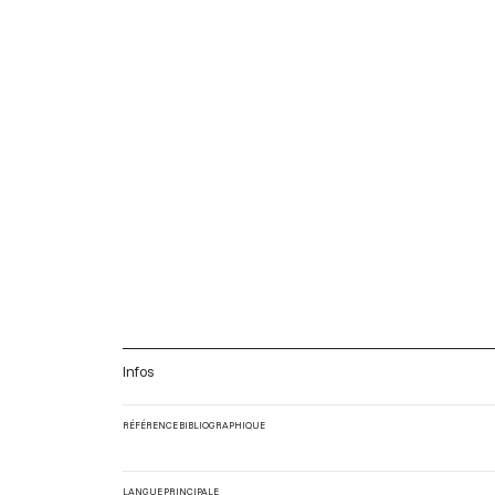
Infos
RÉFÉRENCE BIBLIOGRAPHIQUE
LANGUE PRINCIPALE