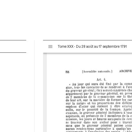
V
Tome XXX - Du 28 août au 17 septembre 1791
i
s
u
a
l
i
s
e
u
r
M
i
r
a