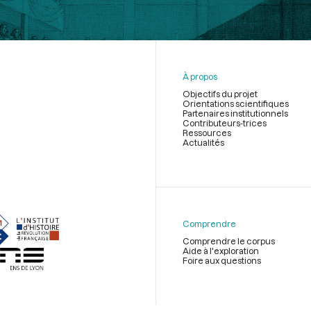
À propos
Objectifs du projet
Orientations scientifiques
Partenaires institutionnels
Contributeurs-trices
Ressources
Actualités
Menu
du
pied
de
Comprendre
page
Comprendre le corpus
Aide à l'exploration
Foire aux questions