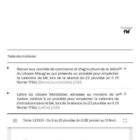
Partager
Table des matières
Renvoi aux comités de commerce et d'agriculture de la lettre
du citoyen Maugras, qui présente un procédé pour empêcher
la calendre de blé, lors de la séance du 23 pluviôse an II (11
février 1794)
[Renvoi aux comités]
p.566
Lettre du citoyen Montdidier, adressée au ministre de la
Justice, relative à un procédé pour empêcher la calendre de
s'introduire dans le blé, lors de la séance du 23 pluviôse an II (11
février 1794)
[Lettre]
p.566
V
Tome LXXXIV - Du 9 au 25 pluviôse An II (28 janvier au 13 février 1794)
i
s
u