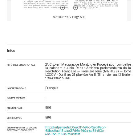
592 sur 782
• Page 566
Infos
24. Citoyen Maugras, de Montdidier. Procédé pour combattre
RÉFÉRENCE BIBLIOGRAPHIQUE
la calendre du blé. Dans : Archives parlementaires de la
Révolution Française — Première série (1787-1799) — Tome
LXXXIV - Du 9 au 25 pluviôse An II (28 janvier au 13 février
1794)
. 1962. p. 566.
Français
LANGUE PRINCIPALE
1
NOMBRE DE PAGES
566
PREMIÈRE PAGE
566
DERNIÈRE PAGE
https://iiif.persee.fr/b0e2cf11-597c-427d-8ac7-
URI DU MANIFEST IIIF DU VOLUME
CONTENANT LE DOCUMENT
68bcc0acf13b/ae487d6c-9b4a-4d68-9f3e-
4640bd6f9234/manifest