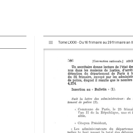
V
Tome LXXXI - Du 16 frimaire au 29 frimaire an 
i
s
u
a
l
i
s
e
u
r
M
i
r
a
d