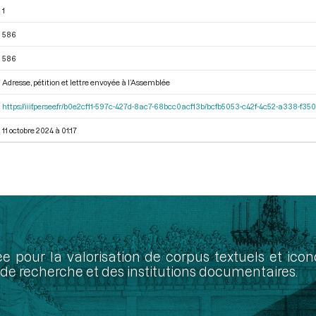
1
586
586
Adresse, pétition et lettre envoyée à l’Assemblée
https://iiif.persee.fr/b0e2cf11-597c-427d-8ac7-68bcc0acf13b/bcfb5053-c42f-4c52-a338-f3
11 octobre 2024 à 01:17
ée pour la valorisation de corpus textuels et ic
de recherche et des institutions documentaires.