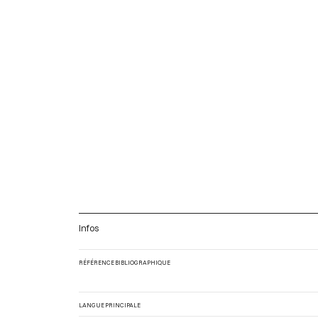
Infos
RÉFÉRENCE BIBLIOGRAPHIQUE
LANGUE PRINCIPALE