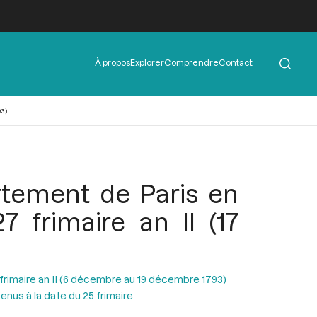
Rechercher
Menu
À propos
Explorer
Comprendre
Contact
de
l'en-
tête
93)
rtement de Paris en
 frimaire an II (17
 frimaire an II (6 décembre au 19 décembre 1793)
enus à la date du 25 frimaire