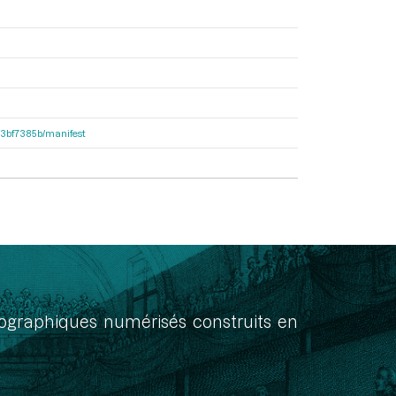
503bf7385b/manifest
onographiques numérisés construits en