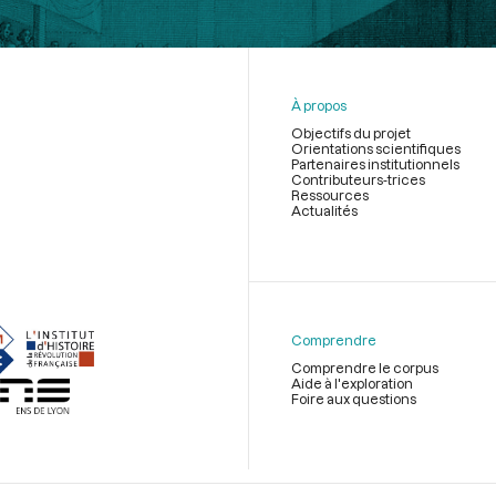
À propos
Objectifs du projet
Orientations scientifiques
Partenaires institutionnels
Contributeurs-trices
Ressources
Actualités
Menu
du
pied
de
Comprendre
page
Comprendre le corpus
Aide à l'exploration
Foire aux questions