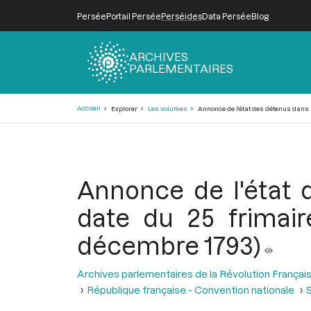
Persée
Portail Persée
Perséides
Data Persée
Blog
ARCHIVES
PARLEMENTAIRES
Fil
Accueil
Explorer
Les volumes
Annonce de l'état des détenus dans le
d'Ariane
Annonce de l'état 
date du 25 frimair
décembre 1793)
Archives parlementaires de la Révolution Françai
République française - Convention nationale
S