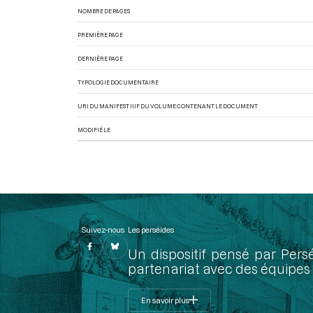
NOMBRE DE PAGES
PREMIÈRE PAGE
DERNIÈRE PAGE
TYPOLOGIE DOCUMENTAIRE
URI DU MANIFEST IIIF DU VOLUME CONTENANT LE DOCUMENT
MODIFIÉ LE
Suivez-nous
Les perséides
Un dispositif pensé par Pers
partenariat avec des équipes 
En savoir plus