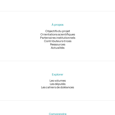
Menu
du
pied
À propos
de
page
Objectifs du projet
Orientations scientifiques
Partenaires institutionnels
Contributeurs-trices
Ressources
Actualités
Explorer
Les volumes
Les députés
Les cahiers de doléances
Comprendre