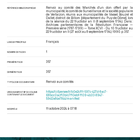
Renvoi au comité des Marchés d'un don offert par la
RÉFÉRENCE BIBLIOGRAPHIQUE
municipalité, le comité de Surveillance et la société populaire
de Vertaizon, réunis aux municipalités de Vassel, Bouzel et
Dallet, district de Billom [département du Puy-de-Dôme], lors
de la séance du 22 fructidor an II (8 septembre 1794). Dans :
Archives parlementaires de la Révolution Française —
Première série (1787-1799) — Tome XCVI - Du 10 fructidor au
22 fructidor an II (27 août au 8 septembre 1794)
. 1990. p. 357.
Français
LANGUE PRINCIPALE
1
NOMBRE DE PAGES
357
PREMIÈRE PAGE
357
DERNIÈRE PAGE
Renvoi aux comités
TYPOLOGIE DOCUMENTAIRE
https://iiif.persee.fr/b0e2cf11-597c-427d-8ac7-
URI DU MANIFEST IIIF DU VOLUME
CONTENANT LE DOCUMENT
68bcc0acf13b/c7f10ebf-f109-4b33-8947-
59d2a84e7844/manifest
11 octobre 2024 à 07:18
MODIFIÉ LE