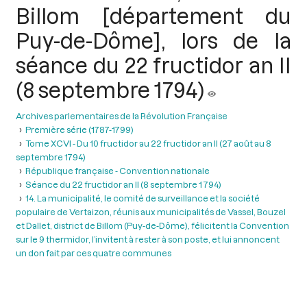
Billom [département du
Puy-de-Dôme], lors de la
séance du 22 fructidor an II
(8 septembre 1794)
Archives parlementaires de la Révolution Française
Première série (1787-1799)
Tome XCVI - Du 10 fructidor au 22 fructidor an II (27 août au 8
septembre 1794)
République française - Convention nationale
Séance du 22 fructidor an II (8 septembre 1 794)
14. La municipalité, le comité de surveillance et la société
populaire de Vertaizon, réunis aux municipalités de Vassel, Bouzel
et Dallet, district de Billom (Puy-de-Dôme), félicitent la Convention
sur le 9 thermidor, l’invitent à rester à son poste, et lui annoncent
un don fait par ces quatre communes