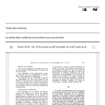
Télécharger
Partager
Table des matières
La table des matières ne contient aucune entrée.
V
Tome XCVI - Du 10 fructidor au 22 fructidor an II (27 août au 8 septembre 1794)
i
s
u
a
l
i
s
e
u
r
M
i
r