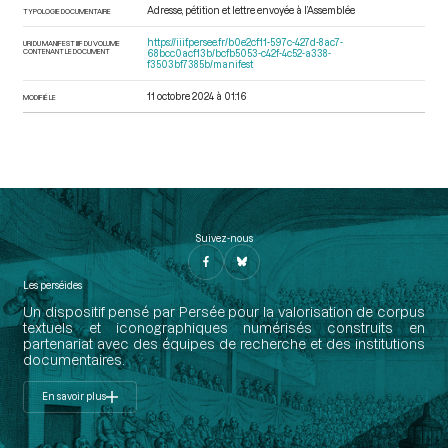
Adresse, pétition et lettre envoyée à l’Assemblée
TYPOLOGIE DOCUMENTAIRE
https://iiif.persee.fr/b0e2cf11-597c-427d-8ac7-
URI DU MANIFEST IIIF DU VOLUME
CONTENANT LE DOCUMENT
68bcc0acf13b/bcfb5053-c42f-4c52-a338-
f3503bf7385b/manifest
11 octobre 2024 à 01:16
MODIFIÉ LE
Suivez-nous
Les perséides
Un dispositif pensé par Persée pour la valorisation de corpus
textuels et iconographiques numérisés construits en
partenariat avec des équipes de recherche et des institutions
documentaires.
En savoir plus