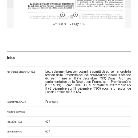
441 sur 835
• Page 434
Infos
Lettre des membres composant le comité de surveillance de la
RÉFÉRENCE BIBLIOGRAPHIQUE
section de la Fraternité de Châlons (Marne) lors de la séance
du 24 frimaire an II (14 décembre 1793). Dans : Archives
parlementaires de la Révolution Française — Première série
(1787-1799) — Tome LXXXI - Du 16 frimaire au 29 frimaire an
II (6 décembre au 19 décembre 1793)
, sous la direction de
Lodoïs Lataste. 1913. p. 434.
Français
LANGUE PRINCIPALE
1
NOMBRE DE PAGES
434
PREMIÈRE PAGE
434
DERNIÈRE PAGE