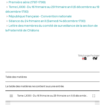
Première série (1787-1799)
Tome LXXXI - Du 16 frimaire au 29 frimaire an II (6 décembre au 19
décembre 1793)
République française - Convention nationale
Séance du 24 frimaire an II (Samedi 14 décembre 1793)
Lettre des membres du comité de surveillance de la section de
la Fraternité de Châlons
Télécharger
Partager
Table des matières
La table des matières ne contient aucune entrée.
V
Tome LXXXI - Du 16 frimaire au 29 frimaire an II (6 décembre au 19 décembre 1793)
i
s