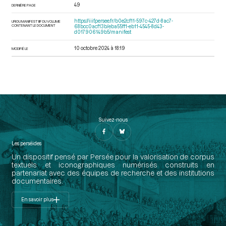
49
DERNIÈRE PAGE
https://iiif.persee.fr/b0e2cf11-597c-427d-8ac7-
URI DU MANIFEST IIIF DU VOLUME
CONTENANT LE DOCUMENT
68bcc0acf13b/eba55ff1-eb11-4545-8d43-
d017906149b5/manifest
10 octobre 2024 à 18:19
MODIFIÉ LE
Suivez-nous
Les perséides
Un dispositif pensé par Persée pour la valorisation de corpus
textuels et iconographiques numérisés construits en
partenariat avec des équipes de recherche et des institutions
documentaires.
En savoir plus