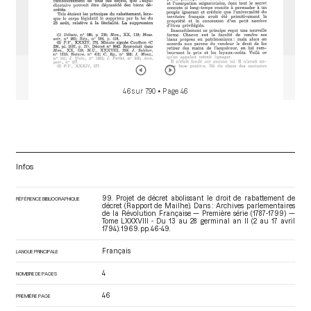
46 sur 790
• Page 46
Infos
99. Projet de décret abolissant le droit de rabattement de
RÉFÉRENCE BIBLIOGRAPHIQUE
décret (Rapport de Mailhe). Dans : Archives parlementaires
de la Révolution Française — Première série (1787-1799) —
Tome LXXXVIII - Du 13 au 28 germinal an II (2 au 17 avril
1794)
. 1969. pp. 46-49.
Français
LANGUE PRINCIPALE
4
NOMBRE DE PAGES
46
PREMIÈRE PAGE