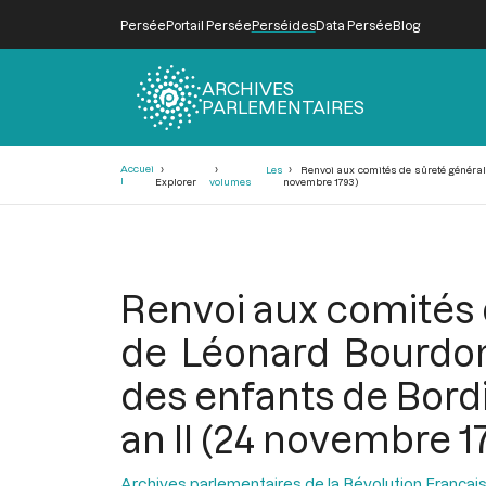
Persée
Portail Persée
Perséides
Data Persée
Blog
ARCHIVES
PARLEMENTAIRES
Fil
Accuei
Les
Renvoi aux comités de sûreté générale 
d'Ariane
l
Explorer
volumes
novembre 1793)
Renvoi aux comités 
de Léonard Bourdon 
des enfants de Bordie
an II (24 novembre 1
Archives parlementaires de la Révolution Françai