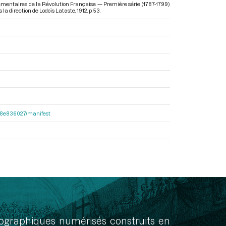
rlementaires de la Révolution Française — Première série (1787-1799)
s la direction de Lodoïs Lataste. 1912. p. 53.
2e38e836027/manifest
onographiques numérisés construits en