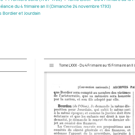
éance du 4 frimaire an II (Dimanche 24 novembre 1793)
 Bordier et Jourdain
V
Tome LXXX - Du 4 Frimaire au 15 Frimaire an I
i
s
u
a
l
i
s
e
u
r
M