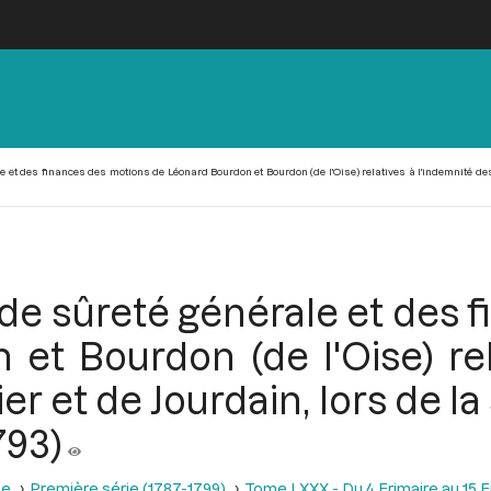
et des finances des motions de Léonard Bourdon et Bourdon (de l'Oise) relatives à l'indemnité des e
de sûreté générale et des 
et Bourdon (de l'Oise) rel
r et de Jourdain, lors de l
793)
se
Première série (1787-1799)
Tome LXXX - Du 4 Frimaire au 15 