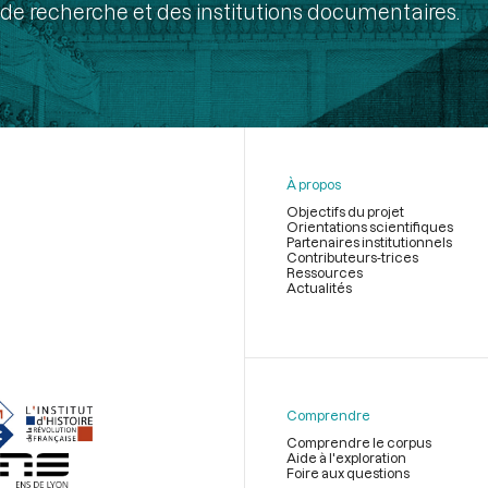
de recherche et des institutions documentaires.
À propos
Objectifs du projet
Orientations scientifiques
Partenaires institutionnels
Contributeurs-trices
Ressources
Actualités
Menu
du
pied
de
Comprendre
page
Comprendre le corpus
Aide à l'exploration
Foire aux questions