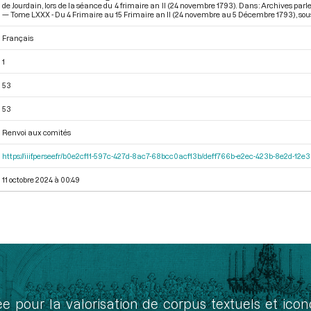
de Jourdain, lors de la séance du 4 frimaire an II (24 novembre 1793). Dans : Archives pa
— Tome LXXX - Du 4 Frimaire au 15 Frimaire an II (24 novembre au 5 Décembre 1793)
, sou
Français
1
53
53
Renvoi aux comités
https://iiif.persee.fr/b0e2cf11-597c-427d-8ac7-68bcc0acf13b/deff766b-e2ec-423b-8e2d-1
11 octobre 2024 à 00:49
ée pour la valorisation de corpus textuels et ic