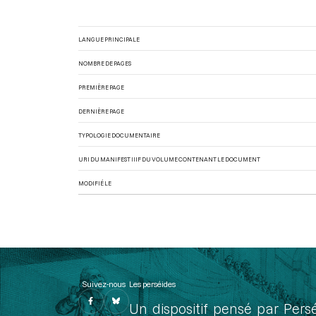
LANGUE PRINCIPALE
NOMBRE DE PAGES
PREMIÈRE PAGE
DERNIÈRE PAGE
TYPOLOGIE DOCUMENTAIRE
URI DU MANIFEST IIIF DU VOLUME CONTENANT LE DOCUMENT
MODIFIÉ LE
Suivez-nous
Les perséides
Un dispositif pensé par Pers