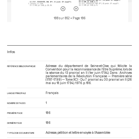
188 sur 852
• Page 186
Infos
Adresse du département de Seine-et-Oise, qui félicite la
RÉFÉRENCE BIBLIOGRAPHIQUE
Convention pour la reconnaissance de l’Etre Suprême, lors de
la séance du 13 prairial an II (1er juin 1794). Dans : Archives
parlementaires de la Révolution Française — Première série
(1787-1799) — Tome XCI - Du 7 prairial au 30 prairial an II (26
mai au 18 juin 1794)
. 1976. p. 186.
Français
LANGUE PRINCIPALE
1
NOMBRE DE PAGES
186
PREMIÈRE PAGE
186
DERNIÈRE PAGE
Adresse, pétition et lettre envoyée à l’Assemblée
TYPOLOGIE DOCUMENTAIRE