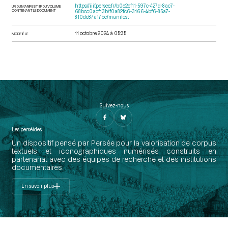
https://iiif.persee.fr/b0e2cf11-597c-427d-8ac7-
URI DU MANIFEST IIIF DU VOLUME
CONTENANT LE DOCUMENT
68bcc0acf13b/f0a82fc6-3166-4bf6-85a7-
810dc87a17bc/manifest
11 octobre 2024 à 05:35
MODIFIÉ LE
Suivez-nous
Les perséides
Un dispositif pensé par Persée pour la valorisation de corpus
textuels et iconographiques numérisés construits en
partenariat avec des équipes de recherche et des institutions
documentaires.
En savoir plus