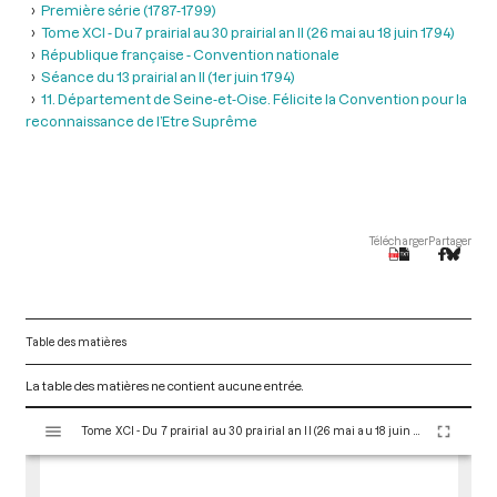
Première série (1787-1799)
Tome XCI - Du 7 prairial au 30 prairial an II (26 mai au 18 juin 1794)
République française - Convention nationale
Séance du 13 prairial an II (1er juin 1794)
11. Département de Seine-et-Oise. Félicite la Convention pour la
reconnaissance de l’Etre Suprême
Télécharger
Partager
Table des matières
La table des matières ne contient aucune entrée.
V
Tome XCI - Du 7 prairial au 30 prairial an II (26 mai au 18 juin 1794)
i
s
u