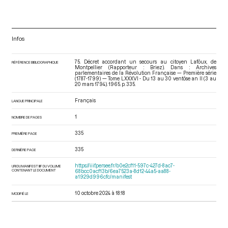
Infos
75. Décret accordant un secours au citoyen Lafôux, de
RÉFÉRENCE BIBLIOGRAPHIQUE
Montpellier (Rapporteur : Briez). Dans : Archives
parlementaires de la Révolution Française — Première série
(1787-1799) — Tome LXXXVI - Du 13 au 30 ventôse an II (3 au
20 mars 1794)
. 1965. p. 335.
Français
LANGUE PRINCIPALE
1
NOMBRE DE PAGES
335
PREMIÈRE PAGE
335
DERNIÈRE PAGE
https://iiif.persee.fr/b0e2cf11-597c-427d-8ac7-
URI DU MANIFEST IIIF DU VOLUME
CONTENANT LE DOCUMENT
68bcc0acf13b/6ea7523a-8d12-44a5-aa88-
a1929d996cfc/manifest
10 octobre 2024 à 18:18
MODIFIÉ LE