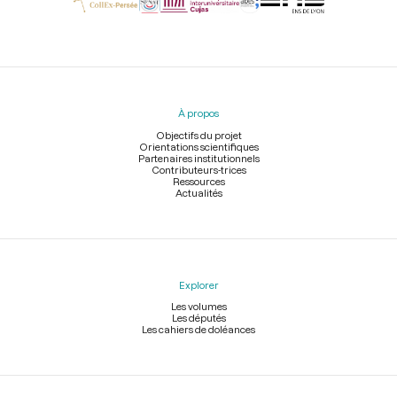
Menu
du
pied
À propos
de
page
Objectifs du projet
Orientations scientifiques
Partenaires institutionnels
Contributeurs-trices
Ressources
Actualités
Explorer
Les volumes
Les députés
Les cahiers de doléances