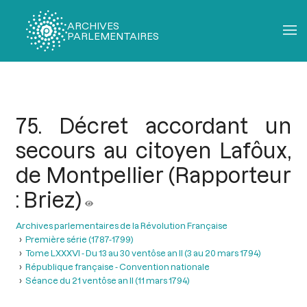
ARCHIVES
PARLEMENTAIRES
Fil
d'Ariane
75. Décret accordant un
secours au citoyen Lafôux,
de Montpellier (Rapporteur
: Briez)
Archives parlementaires de la Révolution Française
Première série (1787-1799)
Tome LXXXVI - Du 13 au 30 ventôse an II (3 au 20 mars 1794)
République française - Convention nationale
Séance du 21 ventôse an II (11 mars 1794)