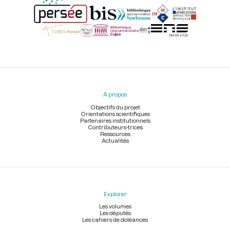
Menu
du
pied
À propos
de
page
Objectifs du projet
Orientations scientifiques
Partenaires institutionnels
Contributeurs-trices
Ressources
Actualités
Explorer
Les volumes
Les députés
Les cahiers de doléances