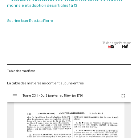
monnaie et adoption des articles 1 à 13
Saurine Jean-Baptiste Pierre
Télécharger
Partager
Table des matières
La table des matières ne contient aucune entrée.
V
Tome XXII - Du 3 janvier au 5 février 1791
i
s
u
a
l
i
s