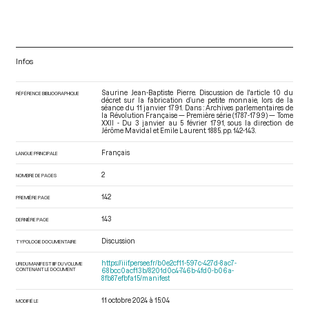
Infos
Saurine Jean-Baptiste Pierre. Discussion de l'article 10 du
RÉFÉRENCE BIBLIOGRAPHIQUE
décret sur la fabrication d’une petite monnaie, lors de la
séance du 11 janvier 1791. Dans : Archives parlementaires de
la Révolution Française — Première série (1787-1799) — Tome
XXII - Du 3 janvier au 5 février 1791
, sous la direction de
Jérôme Mavidal et Emile Laurent. 1885. pp. 142-143.
Français
LANGUE PRINCIPALE
2
NOMBRE DE PAGES
142
PREMIÈRE PAGE
143
DERNIÈRE PAGE
Discussion
TYPOLOGIE DOCUMENTAIRE
https://iiif.persee.fr/b0e2cf11-597c-427d-8ac7-
URI DU MANIFEST IIIF DU VOLUME
CONTENANT LE DOCUMENT
68bcc0acf13b/8201d0c4-746b-4fd0-b06a-
8fb87efbfa15/manifest
11 octobre 2024 à 15:04
MODIFIÉ LE