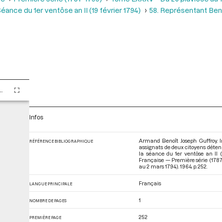
éance du 1er ventôse an II (19 février 1794)
58. Représentant Bent
XXV - Du 26 pluviôse au 12 ventôse an II (14 février au 2 mars 1794)
Infos
Armand Benoît Joseph Guffroy. I
RÉFÉRENCE BIBLIOGRAPHIQUE
assignats de deux citoyens détenu
la séance du 1er ventôse an II (
Française — Première série (1787-
au 2 mars 1794)
. 1964. p. 252.
Français
LANGUE PRINCIPALE
1
NOMBRE DE PAGES
252
PREMIÈRE PAGE