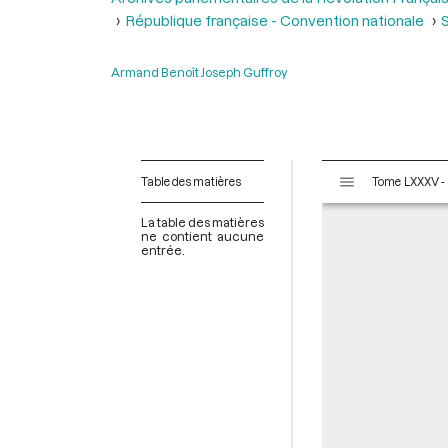
République française - Convention nationale
S
Armand Benoît Joseph Guffroy
V
Table des matières
Tome LX
i
s
La table des matières
u
ne contient aucune
entrée.
a
l
i
s
e
u
r
M
i
r