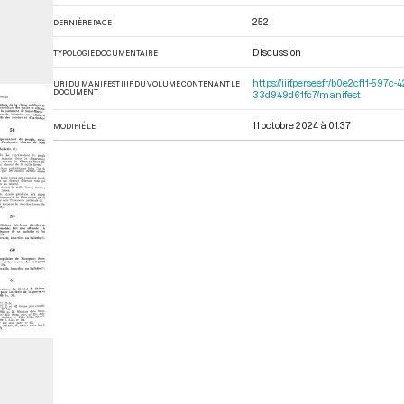
252
DERNIÈRE PAGE
Discussion
TYPOLOGIE DOCUMENTAIRE
https://iiif.persee.fr/b0e2cf11-5
URI DU MANIFEST IIIF DU VOLUME CONTENANT LE
DOCUMENT
33d949d61fc7/manifest
11 octobre 2024 à 01:37
MODIFIÉ LE