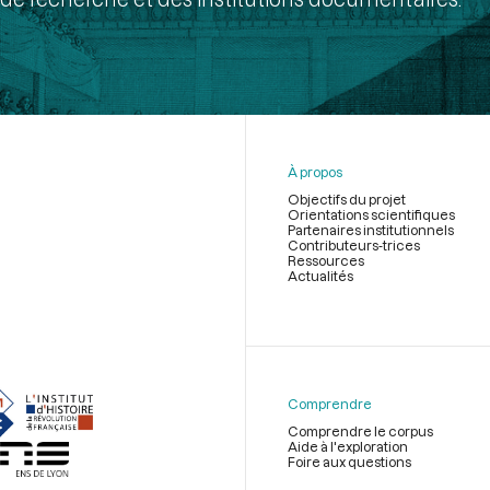
À propos
Objectifs du projet
Orientations scientifiques
Partenaires institutionnels
Contributeurs-trices
Ressources
Actualités
Menu
du
pied
de
Comprendre
page
Comprendre le corpus
Aide à l'exploration
Foire aux questions