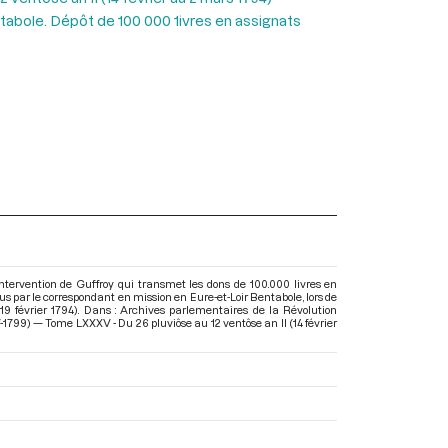
abole. Dépôt de 100 000 1ivres en assignats
ntervention de Guffroy qui transmet les dons de 100.000 livres en
s par le correspondant en mission en Eure-et-Loir Bentabole, lors de
19 février 1794). Dans : Archives parlementaires de la Révolution
1799) — Tome LXXXV - Du 26 pluviôse au 12 ventôse an II (14 février