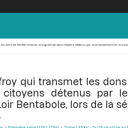
 les dons de 100.000 livres en assignats de deux citoyens détenus par le correspondant en mission en
froy qui transmet les dons 
 citoyens détenus par l
oir Bentabole, lors de la 
se
Première série (1787-1799)
Tome LXXXV - Du 26 pluviôse au 12 