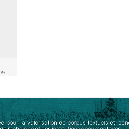
 252
ée pour la valorisation de corpus textuels et ic
de recherche et des institutions documentaires.