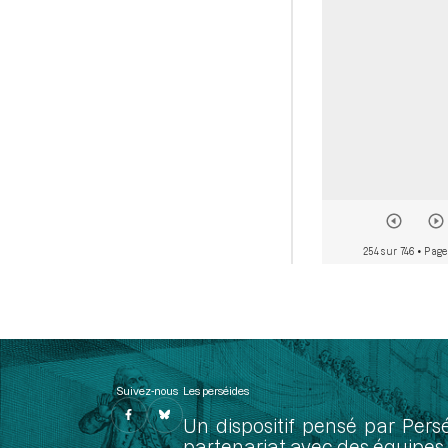
254 sur 746
• Page
Suivez-nous
Les perséides
Un dispositif pensé par Pers
partenariat avec des équipes 