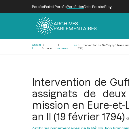
Persée
Portail Persée
Perséides
Data Persée
Blog
ARCHIVES
PARLEMENTAIRES
Fil
Accuei
Les
Intervention de Guffroy qui transmet
d'Ariane
l
Explorer
volumes
1794)
Intervention de Guf
assignats de deux
mission en Eure-et-L
an II (19 février 1794)
Archives parlementaires de la Révolution Françai