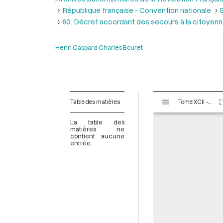
République française - Convention nationale
S
60. Décret accordant des secours à la citoyenn
Henri Gaspard Charles Bouret
V
Table des matières
Tome XCII - Du 1er messidor au 20 messidor An II (19 juin au 8 juillet 1794)
i
s
La table des
u
matières ne
contient aucune
a
entrée.
l
i
s
e
u
r
M
i