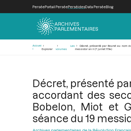
Persée
Portail Persée
Perséides
Data Persée
Blog
ARCHIVES
PARLEMENTAIRES
Fil
Accuei
Les
Décret, présenté par Bouret au nom du 
d'Ariane
l
Explorer
volumes
messidor an II (7 juillet 1794)
Décret, présenté pa
accordant des seco
Bobelon, Miot et G
séance du 19 messidor 
Archives parlementaires de la Révolution Françai