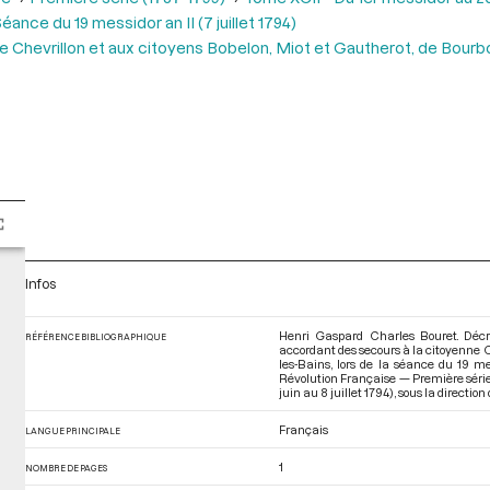
éance du 19 messidor an II (7 juillet 1794)
e Chevrillon et aux citoyens Bobelon, Miot et Gautherot, de Bourb
Infos
Henri Gaspard Charles Bouret. Décr
RÉFÉRENCE BIBLIOGRAPHIQUE
accordant des secours à la citoyenne C
les-Bains, lors de la séance du 19 me
Révolution Française — Première série
juin au 8 juillet 1794)
, sous la direction
Français
LANGUE PRINCIPALE
1
NOMBRE DE PAGES