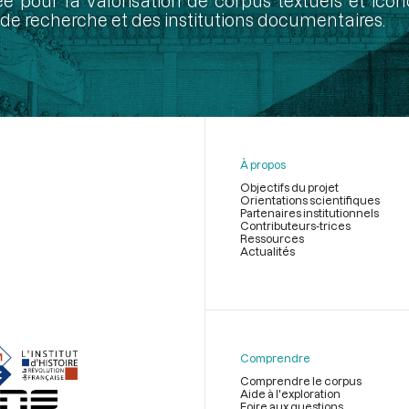
ée pour la valorisation de corpus textuels et ic
de recherche et des institutions documentaires.
À propos
Objectifs du projet
Orientations scientifiques
Partenaires institutionnels
Contributeurs-trices
Ressources
Actualités
Menu
du
pied
de
Comprendre
page
Comprendre le corpus
Aide à l'exploration
Foire aux questions