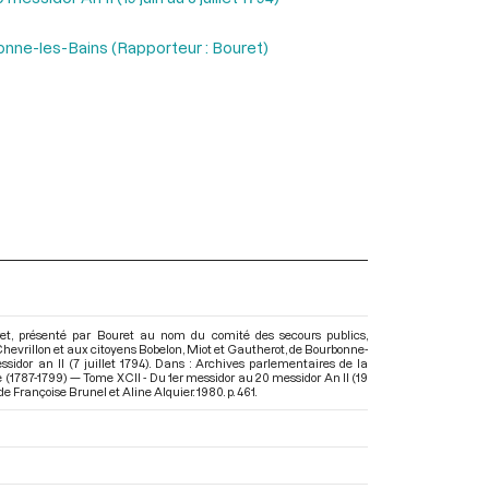
onne-les-Bains (Rapporteur : Bouret)
et, présenté par Bouret au nom du comité des secours publics,
hevrillon et aux citoyens Bobelon, Miot et Gautherot, de Bourbonne-
ssidor an II (7 juillet 1794). Dans : Archives parlementaires de la
 (1787-1799) — Tome XCII - Du 1er messidor au 20 messidor An II (19
 de Françoise Brunel et Aline Alquier. 1980. p. 461.