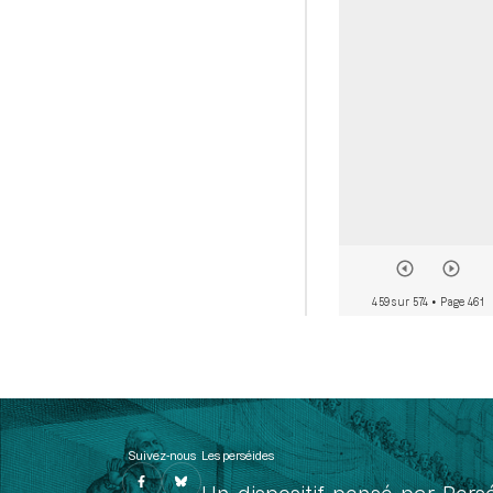
459 sur 574
• Page 461
Suivez-nous
Les perséides