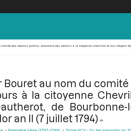
comité des secours publics, accordant des secours à la citoyenne Chevrillon et aux citoyens Bob
r Bouret au nom du comité 
urs à la citoyenne Chevril
autherot, de Bourbonne-le
an II (7 juillet 1794)
se
Première série (1787-1799)
Tome XCII - Du 1er messidor au 20 m