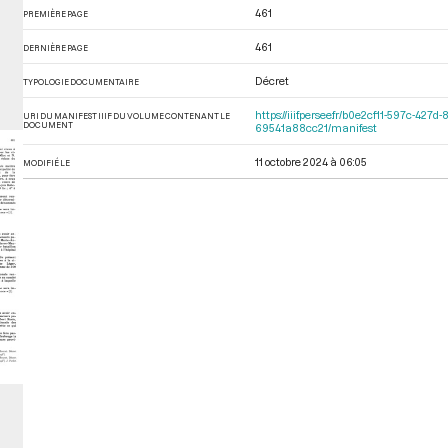
461
PREMIÈRE PAGE
461
DERNIÈRE PAGE
Décret
TYPOLOGIE DOCUMENTAIRE
https://iiif.persee.fr/b0e2cf11-597c-4
URI DU MANIFEST IIIF DU VOLUME CONTENANT LE
DOCUMENT
69541a88cc21/manifest
11 octobre 2024 à 06:05
MODIFIÉ LE