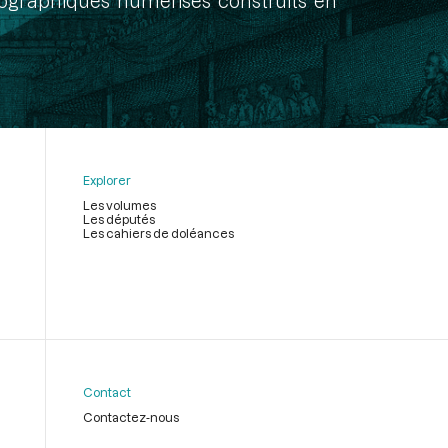
onographiques numérisés construits en
Explorer
Les volumes
Les députés
Les cahiers de doléances
Contact
Contactez-nous