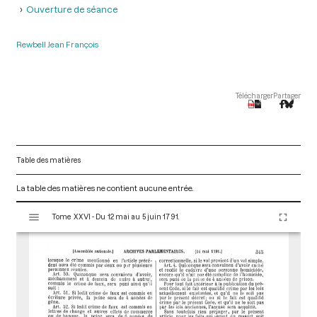
Ouverture de séance
Rewbell Jean François
Télécharger
Partager
Table des matières
La table des matières ne contient aucune entrée.
V
Tome XXVI - Du 12 mai au 5 juin 1791.
i
s
u
a
l
i
s
e