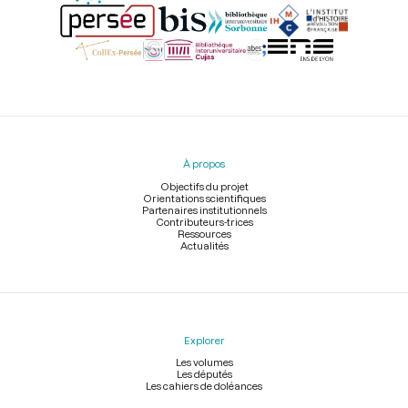
Menu
du
pied
À propos
de
page
Objectifs du projet
Orientations scientifiques
Partenaires institutionnels
Contributeurs-trices
Ressources
Actualités
Explorer
Les volumes
Les députés
Les cahiers de doléances