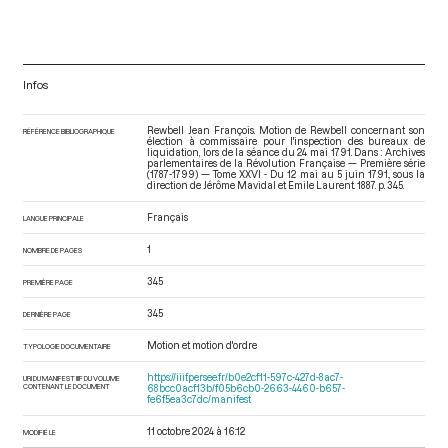
Infos
Rewbell Jean François. Motion de Rewbell concernant son
RÉFÉRENCE BIBLIOGRAPHIQUE
élection à commissaire pour l'inspection des bureaux de
liquidation, lors de la séance du 24 mai 1791. Dans : Archives
parlementaires de la Révolution Française — Première série
(1787-1799) — Tome XXVI - Du 12 mai au 5 juin 1791.
, sous la
direction de Jérôme Mavidal et Emile Laurent. 1887. p. 345.
Français
LANGUE PRINCIPALE
1
NOMBRE DE PAGES
345
PREMIÈRE PAGE
345
DERNIÈRE PAGE
Motion et motion d'ordre
TYPOLOGIE DOCUMENTAIRE
https://iiif.persee.fr/b0e2cf11-597c-427d-8ac7-
URI DU MANIFEST IIIF DU VOLUME
CONTENANT LE DOCUMENT
68bcc0acf13b/f05b6cb0-2663-4460-b657-
fe6f5ea3c7dc/manifest
11 octobre 2024 à 16:12
MODIFIÉ LE