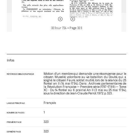
323 sur 724
• Page 323
Infos
Motion d'un membre qui demande une récompense pour le
RÉFÉRENCE BIBLIOGRAPHIQUE
citoyen Muselié, volontaire au 4e bataillon du Doubs, qui a
soigné le citoyen Faure, soldat mutilé, lors de la séance du 25
floréal an II (14 mai 1794). Dans : Archives parlementaires de
la Révolution Française — Première série (1787-1799) — Tome
XC - Du 14 floréal au 6 prairial An II (3 mai au 25 mai 1794)
,
sous la direction de Jean-Claude Perrot. 1972. p. 323.
Français
LANGUE PRINCIPALE
1
NOMBRE DE PAGES
323
PREMIÈRE PAGE
323
DERNIÈRE PAGE