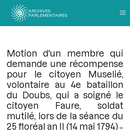
ARCHIVES
PARLEMENTAIRES
Fil
d'Ariane
Motion d'un membre qui
demande une récompense
pour le citoyen Muselié,
volontaire au 4e bataillon
du Doubs, qui a soigné le
citoyen Faure, soldat
mutilé, lors de la séance du
25 floréal an II (14 mai 1794)