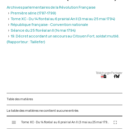
Archives parlementaires de la Révolution Française
Première série (1787-1799)
Tome XC - Du 14 floréal au 6 prairial An II (3 mai au 25 mai 1794)
République française - Convention nationale
Séance du 25 floréal an II (14 mai 1794)
19. Décret accordant un secours au Citoyen Fort, soldat mutilé.
(Rapporteur : Taillefer)
Télécharger
Partager
Table des matières
La table des matières ne contient aucune entrée.
V
Tome XC - Du 14 floréal au 6 prairial An II (3 mai au 25 mai 1794)
i