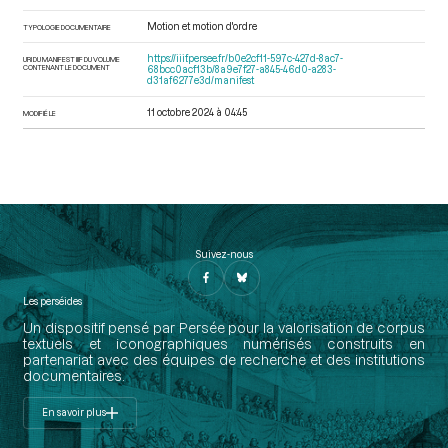
Motion et motion d'ordre
TYPOLOGIE DOCUMENTAIRE
https://iiif.persee.fr/b0e2cf11-597c-427d-8ac7-
URI DU MANIFEST IIIF DU VOLUME
CONTENANT LE DOCUMENT
68bcc0acf13b/8a9e7f27-a845-46d0-a283-
d31af6277e3d/manifest
11 octobre 2024 à 04:45
MODIFIÉ LE
Suivez-nous
Les perséides
Un dispositif pensé par Persée pour la valorisation de corpus
textuels et iconographiques numérisés construits en
partenariat avec des équipes de recherche et des institutions
documentaires.
En savoir plus