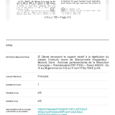
415 sur 790
• Page 415
Infos
57. Décret renvoyant le rapport relatif à la destitution du
RÉFÉRENCE BIBLIOGRAPHIQUE
citoyen Froidure, maire de Marconnelle (Rapporteur :
Bézard). Dans : Archives parlementaires de la Révolution
Française — Première série (1787-1799) — Tome LXXXVIII - Du
13 au 28 germinal an II (2 au 17 avril 1794)
. 1969. p. 415.
Français
LANGUE PRINCIPALE
1
NOMBRE DE PAGES
415
PREMIÈRE PAGE
415
DERNIÈRE PAGE
https://iiif.persee.fr/b0e2cf11-597c-427d-8ac7-
URI DU MANIFEST IIIF DU VOLUME
CONTENANT LE DOCUMENT
68bcc0acf13b/eba55ff1-eb11-4545-8d43-
d017906149b5/manifest