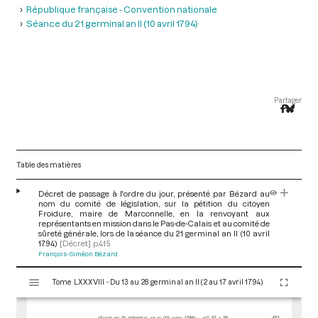
République française - Convention nationale
Séance du 21 germinal an II (10 avril 1794)
Partager
Table des matières
Décret de passage à l'ordre du jour, présenté par Bézard au
nom du comité de législation, sur la pétition du citoyen
Froidure, maire de Marconnelle, en la renvoyant aux
représentants en mission dans le Pas-de-Calais et au comité de
sûreté générale, lors de la séance du 21 germinal an II (10 avril
1794)
[Décret]
p.415
François-Siméon Bézard
V
Tome LXXXVIII - Du 13 au 28 germinal an II (2 au 17 avril 1794)
i
s
u