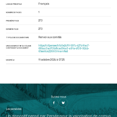
Français
LANGUE PRINCIPALE
1
NOMBRE DE PAGES
273
PREMIÈRE PAGE
273
DERNIÈRE PAGE
Renvoi aux comités
TYPOLOGIE DOCUMENTAIRE
https://iiif.persee.fr/b0e2cf11-597c-427d-8ac7-
URI DU MANIFEST IIIF DU VOLUME
CONTENANT LE DOCUMENT
68bcc0acf13b/8cad94a3-a91a-4f09-92cb-
65e46c422660/manifest
11 octobre 2024 à 07:25
MODIFIÉ LE
Suivez-nous
Les perséides
Un dispositif pensé par Persée pour la valorisation de corpus