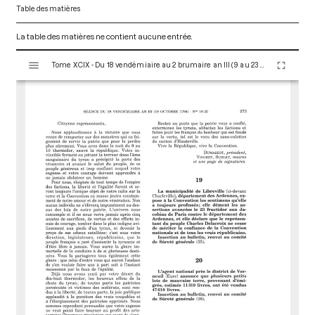
Table des matières
La table des matières ne contient aucune entrée.
V
Tome XCIX - Du 18 vendémiaire au 2 brumaire an III (9 au 23 octobre 1794)
i
s
u
a
l
i
s
e
u
r
M
i
r
a
d
o
r