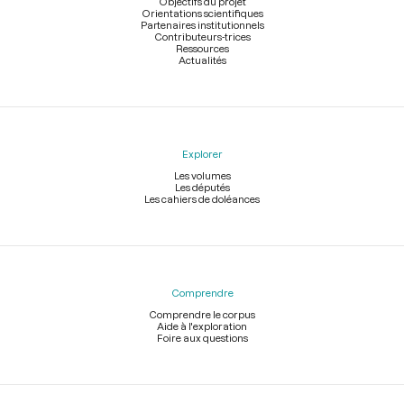
Objectifs du projet
Orientations scientifiques
Partenaires institutionnels
Contributeurs-trices
Ressources
Actualités
Explorer
Les volumes
Les députés
Les cahiers de doléances
Comprendre
Comprendre le corpus
Aide à l'exploration
Foire aux questions