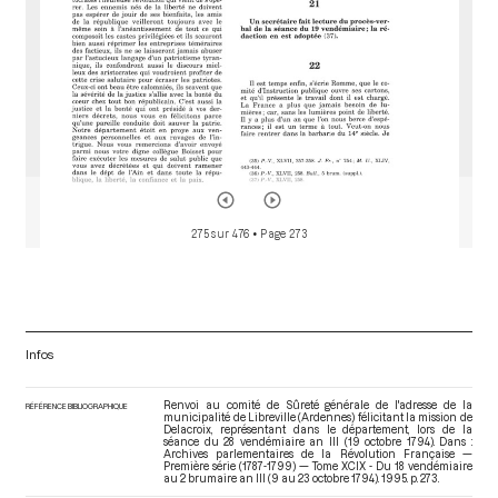
275 sur 476
• Page 273
Infos
Renvoi au comité de Sûreté générale de l'adresse de la
RÉFÉRENCE BIBLIOGRAPHIQUE
municipalité de Libreville (Ardennes) félicitant la mission de
Delacroix, représentant dans le département, lors de la
séance du 28 vendémiaire an III (19 octobre 1794). Dans :
Archives parlementaires de la Révolution Française —
Première série (1787-1799) — Tome XCIX - Du 18 vendémiaire
au 2 brumaire an III (9 au 23 octobre 1794)
. 1995. p. 273.