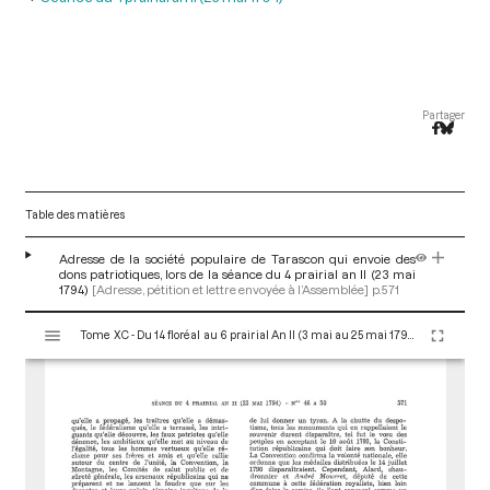
Partager
Table des matières
Adresse de la société populaire de Tarascon qui envoie des
dons patriotiques, lors de la séance du 4 prairial an II (23 mai
1794)
[Adresse, pétition et lettre envoyée à l’Assemblée]
p.571
V
Tome XC - Du 14 floréal au 6 prairial An II (3 mai au 25 mai 1794)
i
s
u
a
l
i
s
e