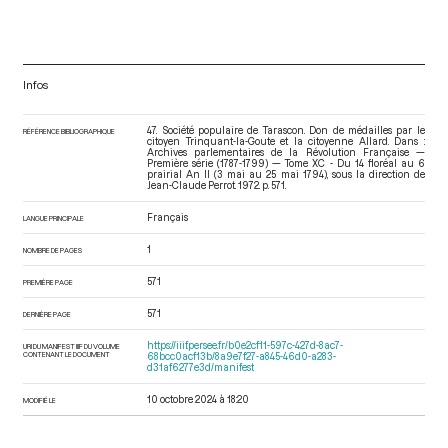
Infos
47. Société populaire de Tarascon. Don de médailles par le
RÉFÉRENCE BIBLIOGRAPHIQUE
citoyen Trinquant-la-Goute et la citoyenne Allard. Dans :
Archives parlementaires de la Révolution Française —
Première série (1787-1799) — Tome XC - Du 14 floréal au 6
prairial An II (3 mai au 25 mai 1794)
, sous la direction de
Jean-Claude Perrot. 1972. p. 571.
Français
LANGUE PRINCIPALE
1
NOMBRE DE PAGES
571
PREMIÈRE PAGE
571
DERNIÈRE PAGE
https://iiif.persee.fr/b0e2cf11-597c-427d-8ac7-
URI DU MANIFEST IIIF DU VOLUME
CONTENANT LE DOCUMENT
68bcc0acf13b/8a9e7f27-a845-46d0-a283-
d31af6277e3d/manifest
10 octobre 2024 à 18:20
MODIFIÉ LE