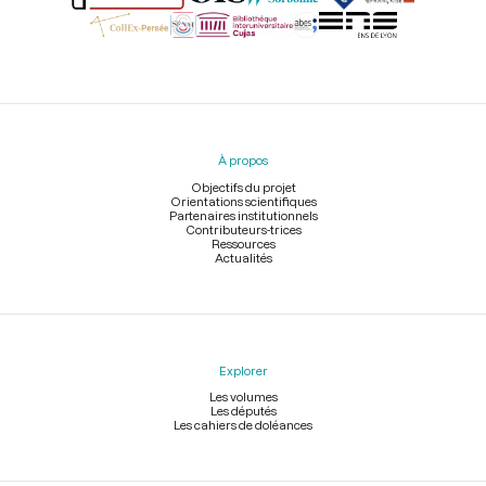
Menu
du
pied
À propos
de
page
Objectifs du projet
Orientations scientifiques
Partenaires institutionnels
Contributeurs-trices
Ressources
Actualités
Explorer
Les volumes
Les députés
Les cahiers de doléances