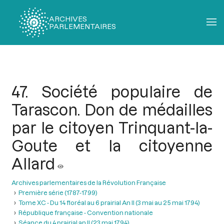
ARCHIVES
PARLEMENTAIRES
Fil
d'Ariane
47. Société populaire de
Tarascon. Don de médailles
par le citoyen Trinquant-la-
Goute et la citoyenne
Allard
Archives parlementaires de la Révolution Française
Première série (1787-1799)
Tome XC - Du 14 floréal au 6 prairial An II (3 mai au 25 mai 1794)
République française - Convention nationale
Séance du 4 prairial an II (23 mai 1794)