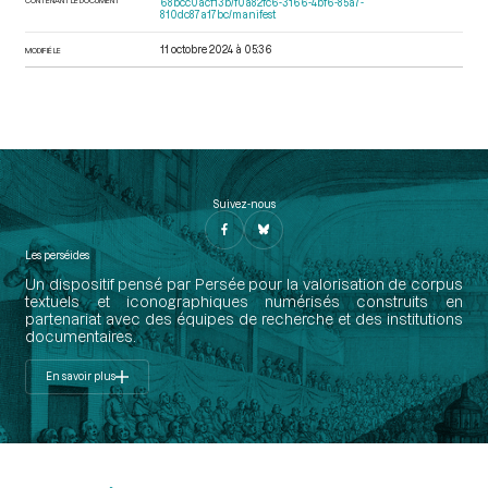
68bcc0acf13b/f0a82fc6-3166-4bf6-85a7-
810dc87a17bc/manifest
11 octobre 2024 à 05:36
MODIFIÉ LE
Suivez-nous
Les perséides
Un dispositif pensé par Persée pour la valorisation de corpus
textuels et iconographiques numérisés construits en
partenariat avec des équipes de recherche et des institutions
documentaires.
En savoir plus