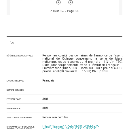
311 sur 852
• Page 309
Infos
Renvoi au comité des domaines de l'annonce de l'agent
RÉFÉRENCE BIBLIOGRAPHIQUE
national de Quingey concernant la vente de biens
nationaux, lors de la séance du 16 prairial an II (4 juin 1794).
Dans : Archives parlementaires de la Révolution Française —
Première série (1787-1799) — Tome XCI - Du 7 prairial au 30
prairial an II (26 mai au 18 juin 1794)
. 1976. p. 309.
Français
LANGUE PRINCIPALE
1
NOMBRE DE PAGES
309
PREMIÈRE PAGE
309
DERNIÈRE PAGE
Renvoi aux comités
TYPOLOGIE DOCUMENTAIRE
https://iiif.persee.fr/b0e2cf11-597c-427d-8ac7-
URI DU MANIFEST IIIF DU VOLUME
CONTENANT LE DOCUMENT