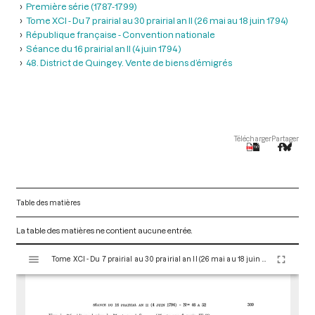
Première série (1787-1799)
Tome XCI - Du 7 prairial au 30 prairial an II (26 mai au 18 juin 1794)
République française - Convention nationale
Séance du 16 prairial an II (4 juin 1794 )
48. District de Quingey. Vente de biens d’émigrés
Télécharger
Partager
Table des matières
La table des matières ne contient aucune entrée.
V
Tome XCI - Du 7 prairial au 30 prairial an II (26 mai au 18 juin 1794)
i
s
u
a